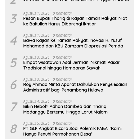
3
Agustus 1, 2026
0 Komentar
Pesan Bupati Thariq di Kajian Taman Rakyat: Niat
ke Baitullah Harus Dibarengi Ikhtiar
4
Agustus 1, 2026
0 Komentar
Bawa Kajian ke Taman Rakyat, Inovasi H. Yusuf
Mohamad dan KBU Zamzam Diapresiasi Pemda
5
Agustus 3, 2026
0 Komentar
Empat Wisatawan Asal Jerman, Nikmati Pasar
Tradisional hingga Hamparan Sawah
6
Agustus 3, 2026
0 Komentar
Roy Ahmad Minta Aparat Dahulukan Penyelesaian
Administratif bagi Penambang Hulawa
7
Agustus 4, 2026
0 Komentar
Bikin Heboh! Adhan Dambea dan Thariq
Modanggu Bertemu Hingga Larut Malam
8
Agustus 5, 2026
0 Komentar
PT GLP Angkat Bicara Soal Polemik FABA: ‘Kami
Hanya Penuhi Permohonan Desa’