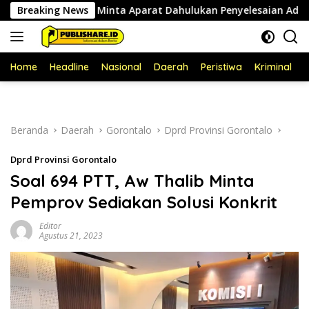
Langsung
 Ahmad Minta Aparat Dahulukan Penyelesaian Administratif b
Breaking News
ke
konten
Home
Headline
Nasional
Daerah
Peristiwa
Kriminal
P
Beranda
Daerah
Gorontalo
Dprd Provinsi Gorontalo
Dprd Provinsi Gorontalo
Soal 694 PTT, Aw Thalib Minta
Pemprov Sediakan Solusi Konkrit
Editor
Agustus 21, 2023