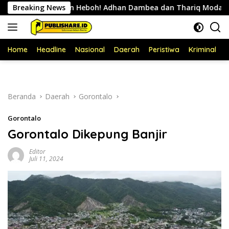
Langsung
Breaking News
Bikin Heboh! Adhan Dambea dan Thariq Modanggu Bertem
ke
konten
Home
Headline
Nasional
Daerah
Peristiwa
Kriminal
P
Beranda
Daerah
Gorontalo
Gorontalo
Gorontalo Dikepung Banjir
Editor
Juli 11, 2024