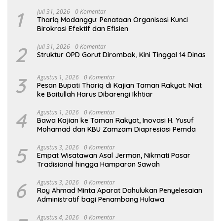
1
Juli 31, 2026
0 Komentar
Thariq Modanggu: Penataan Organisasi Kunci
Birokrasi Efektif dan Efisien
2
Juli 31, 2026
0 Komentar
Struktur OPD Gorut Dirombak, Kini Tinggal 14 Dinas
3
Agustus 1, 2026
0 Komentar
Pesan Bupati Thariq di Kajian Taman Rakyat: Niat
ke Baitullah Harus Dibarengi Ikhtiar
4
Agustus 1, 2026
0 Komentar
Bawa Kajian ke Taman Rakyat, Inovasi H. Yusuf
Mohamad dan KBU Zamzam Diapresiasi Pemda
5
Agustus 3, 2026
0 Komentar
Empat Wisatawan Asal Jerman, Nikmati Pasar
Tradisional hingga Hamparan Sawah
6
Agustus 3, 2026
0 Komentar
Roy Ahmad Minta Aparat Dahulukan Penyelesaian
Administratif bagi Penambang Hulawa
Agustus 4, 2026
0 Komentar