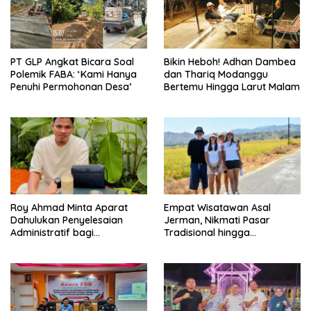
PT GLP Angkat Bicara Soal
Bikin Heboh! Adhan Dambea
Polemik FABA: ‘Kami Hanya
dan Thariq Modanggu
Penuhi Permohonan Desa’
Bertemu Hingga Larut Malam
Roy Ahmad Minta Aparat
Empat Wisatawan Asal
Dahulukan Penyelesaian
Jerman, Nikmati Pasar
Administratif bagi
Tradisional hingga
Penambang Hulawa
Hamparan Sawah