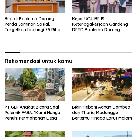
Bupati Boalemo Dorong
Kejar UCJ, BPJS
Perda Jaminan Sosial,
Ketenagakerjaan Gandeng
Targetkan Lindungi 75 Ribu
DPRD Boalemo Dorong
Pekerja
Perlindungan Pekerja Rentan
Rekomendasi untuk kamu
PT GLP Angkat Bicara Soal
Bikin Heboh! Adhan Dambea
Polemik FABA: ‘Kami Hanya
dan Thariq Modanggu
Penuhi Permohonan Desa’
Bertemu Hingga Larut Malam