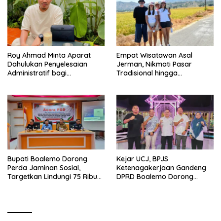
Roy Ahmad Minta Aparat
Empat Wisatawan Asal
Dahulukan Penyelesaian
Jerman, Nikmati Pasar
Administratif bagi
Tradisional hingga
Penambang Hulawa
Hamparan Sawah
Bupati Boalemo Dorong
Kejar UCJ, BPJS
Perda Jaminan Sosial,
Ketenagakerjaan Gandeng
Targetkan Lindungi 75 Ribu
DPRD Boalemo Dorong
Pekerja
Perlindungan Pekerja Rentan