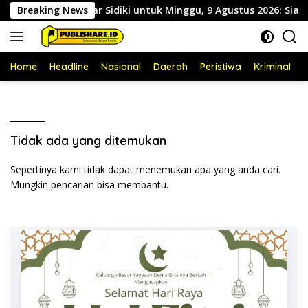
Langsung
 dr. Zainal Umar Sidiki untuk Minggu, 9 Agustus 2026: Siaga S
Breaking News
ke
konten
Home
Headline
Nasional
Daerah
Peristiwa
Kriminal
P
Tidak ada yang ditemukan
Sepertinya kami tidak dapat menemukan apa yang anda cari.
Mungkin pencarian bisa membantu.