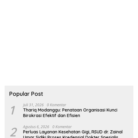
Popular Post
1
Juli 31, 2026
0 Komentar
Thariq Modanggu: Penataan Organisasi Kunci
Birokrasi Efektif dan Efisien
2
Agustus 6, 2026
0 Komentar
Perluas Layanan Kesehatan Gigi, RSUD dr. Zainal
Umar Sidiki Proses Kredensial Dokter Spesialis