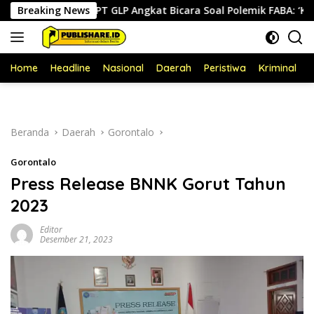
Langsung
Breaking News
PT GLP Angkat Bicara Soal Polemik FABA: ‘Kami Hanya P
ke
konten
Home
Headline
Nasional
Daerah
Peristiwa
Kriminal
P
Beranda
Daerah
Gorontalo
Gorontalo
Press Release BNNK Gorut Tahun
2023
Editor
Desember 21, 2023