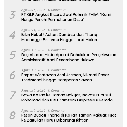
Konservasi Gigi
3
Agustus 5, 2026
0 Komentar
PT GLP Angkat Bicara Soal Polemik FABA: ‘Kami
Hanya Penuhi Permohonan Desa’
4
Agustus 4, 2026
0 Komentar
Bikin Heboh! Adhan Dambea dan Thariq
Modanggu Bertemu Hingga Larut Malam
5
Agustus 3, 2026
0 Komentar
Roy Ahmad Minta Aparat Dahulukan Penyelesaian
Administratif bagi Penambang Hulawa
6
Agustus 3, 2026
0 Komentar
Empat Wisatawan Asal Jerman, Nikmati Pasar
Tradisional hingga Hamparan Sawah
7
Agustus 1, 2026
0 Komentar
Bawa Kajian ke Taman Rakyat, Inovasi H. Yusuf
Mohamad dan KBU Zamzam Diapresiasi Pemda
8
Agustus 1, 2026
0 Komentar
Pesan Bupati Thariq di Kajian Taman Rakyat: Niat
ke Baitullah Harus Dibarengi Ikhtiar