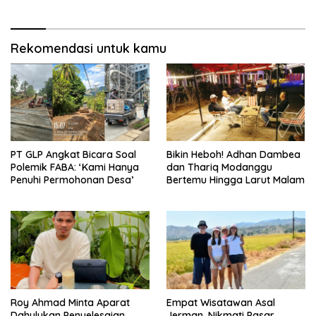
Rekomendasi untuk kamu
PT GLP Angkat Bicara Soal
Bikin Heboh! Adhan Dambea
Polemik FABA: ‘Kami Hanya
dan Thariq Modanggu
Penuhi Permohonan Desa’
Bertemu Hingga Larut Malam
Roy Ahmad Minta Aparat
Empat Wisatawan Asal
Dahulukan Penyelesaian
Jerman, Nikmati Pasar