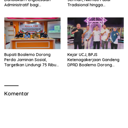
Administratif bagi
Tradisional hingga
Penambang Hulawa
Hamparan Sawah
Bupati Boalemo Dorong
Kejar UCJ, BPJS
Perda Jaminan Sosial,
Ketenagakerjaan Gandeng
Targetkan Lindungi 75 Ribu
DPRD Boalemo Dorong
Pekerja
Perlindungan Pekerja Rentan
Komentar