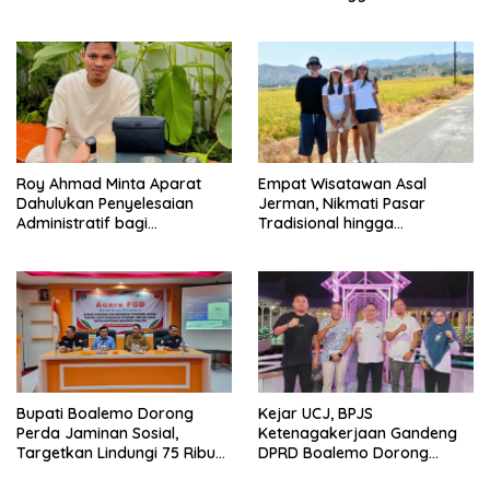
Roy Ahmad Minta Aparat
Empat Wisatawan Asal
Dahulukan Penyelesaian
Jerman, Nikmati Pasar
Administratif bagi
Tradisional hingga
Penambang Hulawa
Hamparan Sawah
Bupati Boalemo Dorong
Kejar UCJ, BPJS
Perda Jaminan Sosial,
Ketenagakerjaan Gandeng
Targetkan Lindungi 75 Ribu
DPRD Boalemo Dorong
Pekerja
Perlindungan Pekerja Rentan