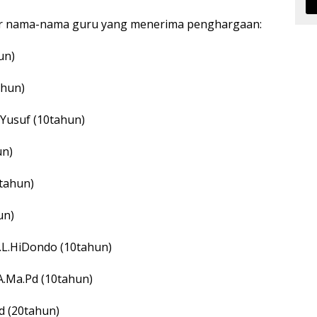
tar nama-nama guru yang menerima penghargaan:
un)
ahun)
usuf (10tahun)
un)
0tahun)
un)
.L.HiDondo (10tahun)
A.Ma.Pd (10tahun)
Pd (20tahun)