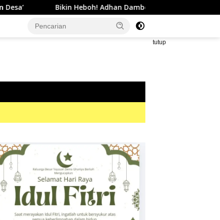
n Heboh! Adhan Dambea dan Thariq Modanggu Bertemu Hingga
tutup