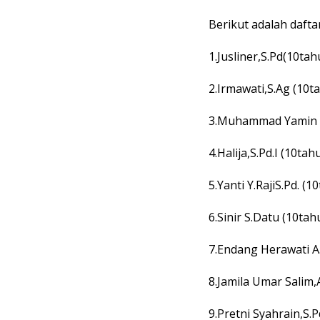
Berikut adalah daf
1.Jusliner,S.Pd(10tah
2.Irmawati,S.Ag (10t
3.Muhammad Yamin Y
4.Halija,S.Pd.I (10tah
5.Yanti Y.RajiS.Pd. (1
6.Sinir S.Datu (10tah
7.Endang Herawati A
8.Jamila Umar Salim,
9.Pretni Syahrain,S.