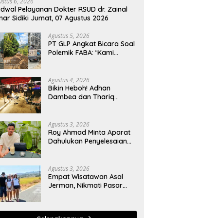
ustus 6, 2026
dwal Pelayanan Dokter RSUD dr. Zainal
ar Sidiki Jumat, 07 Agustus 2026
Agustus 5, 2026
PT GLP Angkat Bicara Soal
Polemik FABA: ‘Kami
Hanya Penuhi Permohonan
Desa’
Agustus 4, 2026
Bikin Heboh! Adhan
Dambea dan Thariq
Modanggu Bertemu
Hingga Larut Malam
Agustus 3, 2026
Roy Ahmad Minta Aparat
Dahulukan Penyelesaian
Administratif bagi
Penambang Hulawa
Agustus 3, 2026
Empat Wisatawan Asal
Jerman, Nikmati Pasar
Tradisional hingga
Hamparan Sawah