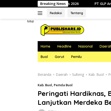
Langsung
 Jumat, 07 Agustus 2026
Breaking News
PT GLP Angkat Bicara Soal Po
ke
konten
Redaksi
Tentang
tutup
Home
Headline
Nasional
Daera
Buol
Gorut
Pemilu
Beranda
Daerah
Sulteng
Kab. Buol
P
Kab. Buol
,
Pemda Buol
Peringati Hardiknas,
Lanjutkan Merdeka Be