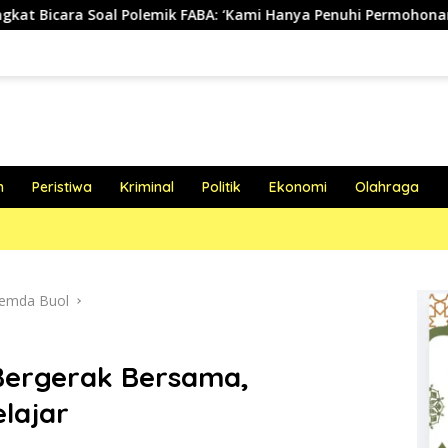
lemik FABA: ‘Kami Hanya Penuhi Permohonan Desa’
Biki
h
Peristiwa
Kriminal
Politik
Ekonomi
Olahraga
emda Buol
 Bergerak Bersama,
lajar