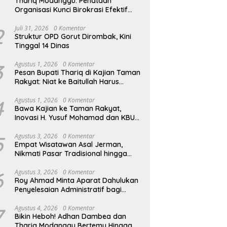
Thariq Modanggu: Penataan
Organisasi Kunci Birokrasi Efektif
dan Efisien
2
Juli 31, 2026
0 Komentar
Struktur OPD Gorut Dirombak, Kini
Tinggal 14 Dinas
3
Agustus 1, 2026
0 Komentar
Pesan Bupati Thariq di Kajian Taman
Rakyat: Niat ke Baitullah Harus
Dibarengi Ikhtiar
4
Agustus 1, 2026
0 Komentar
Bawa Kajian ke Taman Rakyat,
Inovasi H. Yusuf Mohamad dan KBU
Zamzam Diapresiasi Pemda
5
Agustus 3, 2026
0 Komentar
Empat Wisatawan Asal Jerman,
Nikmati Pasar Tradisional hingga
Hamparan Sawah
6
Agustus 3, 2026
0 Komentar
Roy Ahmad Minta Aparat Dahulukan
Penyelesaian Administratif bagi
Penambang Hulawa
7
Agustus 4, 2026
0 Komentar
Bikin Heboh! Adhan Dambea dan
Thariq Modanggu Bertemu Hingga