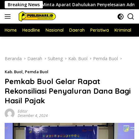
Langsung
 Ahmad Minta Aparat Dahulukan Penyelesaian Administratif b
Breaking News
ke
konten
Home
Headline
Nasional
Daerah
Peristiwa
Kriminal
P
Beranda
Daerah
Sulteng
Kab. Buol
Pemda Buol
Kab. Buol
,
Pemda Buol
Pemkab Buol Gelar Rapat
Rekonsiliasi Penyaluran Dana Bagi
Hasil Pajak
Editor
Desember 4, 2024