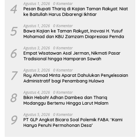
4
Agustus 1, 2026
0 Komentar
Pesan Bupati Thariq di Kajian Taman Rakyat: Niat
ke Baitullah Harus Dibarengi Ikhtiar
5
Agustus 1, 2026
0 Komentar
Bawa Kajian ke Taman Rakyat, Inovasi H. Yusuf
Mohamad dan KBU Zamzam Diapresiasi Pemda
6
Agustus 3, 2026
0 Komentar
Empat Wisatawan Asal Jerman, Nikmati Pasar
Tradisional hingga Hamparan Sawah
7
Agustus 3, 2026
0 Komentar
Roy Ahmad Minta Aparat Dahulukan Penyelesaian
Administratif bagi Penambang Hulawa
8
Agustus 4, 2026
0 Komentar
Bikin Heboh! Adhan Dambea dan Thariq
Modanggu Bertemu Hingga Larut Malam
9
Agustus 5, 2026
0 Komentar
PT GLP Angkat Bicara Soal Polemik FABA: ‘Kami
Hanya Penuhi Permohonan Desa’