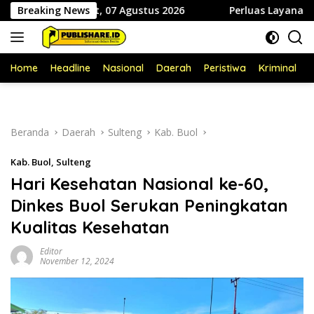
Langsung
i Jumat, 07 Agustus 2026
Breaking News
Perluas Layanan Kesehatan Gigi
ke
konten
Home
Headline
Nasional
Daerah
Peristiwa
Kriminal
P
Beranda
Daerah
Sulteng
Kab. Buol
Kab. Buol
,
Sulteng
Hari Kesehatan Nasional ke-60,
Dinkes Buol Serukan Peningkatan
Kualitas Kesehatan
Editor
November 12, 2024