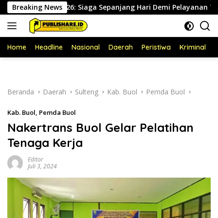
Langsung
ustus 2026: Siaga Sepanjang Hari Demi Pelayanan Terbaik
Breaking News
ke
konten
Home
Headline
Nasional
Daerah
Peristiwa
Kriminal
P
Beranda
Daerah
Sulteng
Kab. Buol
Pemda Buol
Kab. Buol
,
Pemda Buol
Nakertrans Buol Gelar Pelatihan
Tenaga Kerja
Editor
Juli 3, 2024