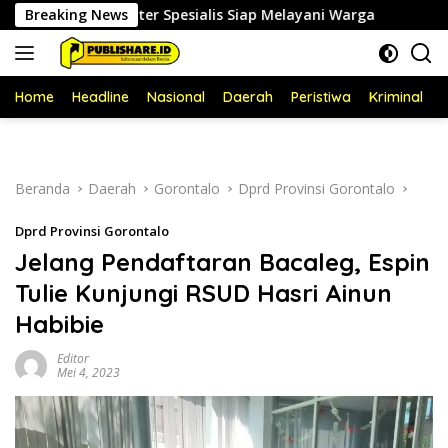
Langsung
an Dokter Spesialis Siap Melayani Warga
Breaking News
Jadwal Pelayan
ke
konten
Home
Headline
Nasional
Daerah
Peristiwa
Kriminal
P
Beranda
Daerah
Gorontalo
Dprd Provinsi Gorontalo
Dprd Provinsi Gorontalo
Jelang Pendaftaran Bacaleg, Espin
Tulie Kunjungi RSUD Hasri Ainun
Habibie
Editor
Mei 4, 2023