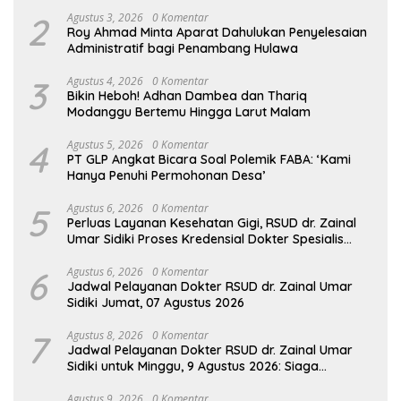
2
Agustus 3, 2026
0 Komentar
Roy Ahmad Minta Aparat Dahulukan Penyelesaian
Administratif bagi Penambang Hulawa
3
Agustus 4, 2026
0 Komentar
Bikin Heboh! Adhan Dambea dan Thariq
Modanggu Bertemu Hingga Larut Malam
4
Agustus 5, 2026
0 Komentar
PT GLP Angkat Bicara Soal Polemik FABA: ‘Kami
Hanya Penuhi Permohonan Desa’
5
Agustus 6, 2026
0 Komentar
Perluas Layanan Kesehatan Gigi, RSUD dr. Zainal
Umar Sidiki Proses Kredensial Dokter Spesialis
Konservasi Gigi
6
Agustus 6, 2026
0 Komentar
Jadwal Pelayanan Dokter RSUD dr. Zainal Umar
Sidiki Jumat, 07 Agustus 2026
7
Agustus 8, 2026
0 Komentar
Jadwal Pelayanan Dokter RSUD dr. Zainal Umar
Sidiki untuk Minggu, 9 Agustus 2026: Siaga
Sepanjang Hari Demi Pelayanan Terbaik
Agustus 9, 2026
0 Komentar