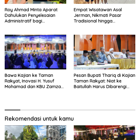
Roy Ahmad Minta Aparat
Empat Wisatawan Asal
Dahulukan Penyelesaian
Jerman, Nikmati Pasar
Administratif bagi
Tradisional hingga
Penambang Hulawa
Hamparan Sawah
Bawa Kajian ke Taman
Pesan Bupati Thariq di Kajian
Rakyat, Inovasi H. Yusuf
Taman Rakyat: Niat ke
Mohamad dan KBU Zamzam
Baitullah Harus Dibarengi
Diapresiasi Pemda
Ikhtiar
Rekomendasi untuk kamu