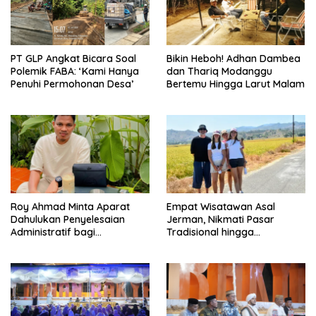
PT GLP Angkat Bicara Soal
Bikin Heboh! Adhan Dambea
Polemik FABA: ‘Kami Hanya
dan Thariq Modanggu
Penuhi Permohonan Desa’
Bertemu Hingga Larut Malam
Roy Ahmad Minta Aparat
Empat Wisatawan Asal
Dahulukan Penyelesaian
Jerman, Nikmati Pasar
Administratif bagi
Tradisional hingga
Penambang Hulawa
Hamparan Sawah