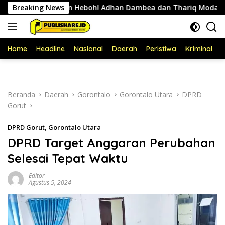
Langsung
Breaking News
Bikin Heboh! Adhan Dambea dan Thariq Modanggu Berte
ke
konten
Home
Headline
Nasional
Daerah
Peristiwa
Kriminal
P
Beranda
Daerah
Gorontalo
Gorontalo Utara
DPRD
Gorut
DPRD Gorut
,
Gorontalo Utara
DPRD Target Anggaran Perubahan
Selesai Tepat Waktu
Editor
Agustus 5, 2024