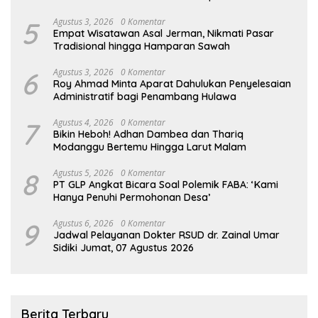
5
Agustus 3, 2026
0 Komentar
Empat Wisatawan Asal Jerman, Nikmati Pasar
Tradisional hingga Hamparan Sawah
6
Agustus 3, 2026
0 Komentar
Roy Ahmad Minta Aparat Dahulukan Penyelesaian
Administratif bagi Penambang Hulawa
7
Agustus 4, 2026
0 Komentar
Bikin Heboh! Adhan Dambea dan Thariq
Modanggu Bertemu Hingga Larut Malam
8
Agustus 5, 2026
0 Komentar
PT GLP Angkat Bicara Soal Polemik FABA: ‘Kami
Hanya Penuhi Permohonan Desa’
9
Agustus 6, 2026
0 Komentar
Jadwal Pelayanan Dokter RSUD dr. Zainal Umar
Sidiki Jumat, 07 Agustus 2026
Berita Terbaru