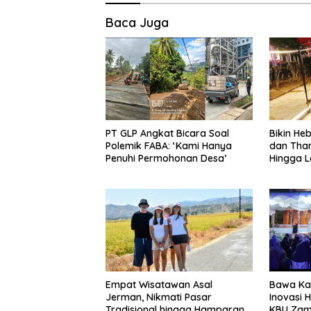
Baca Juga
PT GLP Angkat Bicara Soal
Bikin H
Polemik FABA: ‘Kami Hanya
dan Tha
Penuhi Permohonan Desa’
Hingga L
Empat Wisatawan Asal
Bawa Kaj
Jerman, Nikmati Pasar
Inovasi 
Tradisional hingga Hamparan
KBU Zam