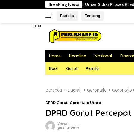
Langsung
igi, RSUD dr. Zainal Umar Sidiki Proses Kredensial Dokter Spesia
Breaking News
ke
konten
Redaksi
Tentang
tutup
Home
Headline
Nasional
Daera
Buol
Gorut
Pemilu
Beranda
Daerah
Gorontalo
Gorontalo 
DPRD Gorut
,
Gorontalo Utara
DPRD Gorut Percepa
Editor
Juni 18, 2025