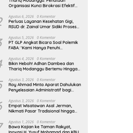
Thariq Modanggu: Penataan
Organisasi Kunci Birokrasi Efektif
dan Efisien
2
Agustus 6, 2026
0 Komentar
Perluas Layanan Kesehatan Gigi,
RSUD dr. Zainal Umar Sidiki Proses
Kredensial Dokter Spesialis
Konservasi Gigi
3
Agustus 5, 2026
0 Komentar
PT GLP Angkat Bicara Soal Polemik
FABA: ‘Kami Hanya Penuhi
Permohonan Desa’
4
Agustus 4, 2026
0 Komentar
Bikin Heboh! Adhan Dambea dan
Thariq Modanggu Bertemu Hingga
Larut Malam
5
Agustus 3, 2026
0 Komentar
Roy Ahmad Minta Aparat Dahulukan
Penyelesaian Administratif bagi
Penambang Hulawa
6
Agustus 3, 2026
0 Komentar
Empat Wisatawan Asal Jerman,
Nikmati Pasar Tradisional hingga
Hamparan Sawah
7
Agustus 1, 2026
0 Komentar
Bawa Kajian ke Taman Rakyat,
Inovasi H. Yusuf Mohamad dan KBU