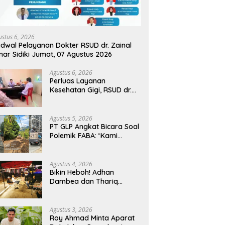
ustus 6, 2026
dwal Pelayanan Dokter RSUD dr. Zainal
ar Sidiki Jumat, 07 Agustus 2026
Agustus 6, 2026
Perluas Layanan
Kesehatan Gigi, RSUD dr.
Zainal Umar Sidiki Proses
Kredensial Dokter Spesialis
Konservasi Gigi
Agustus 5, 2026
PT GLP Angkat Bicara Soal
Polemik FABA: ‘Kami
Hanya Penuhi Permohonan
Desa’
Agustus 4, 2026
Bikin Heboh! Adhan
Dambea dan Thariq
Modanggu Bertemu
Hingga Larut Malam
Agustus 3, 2026
Roy Ahmad Minta Aparat