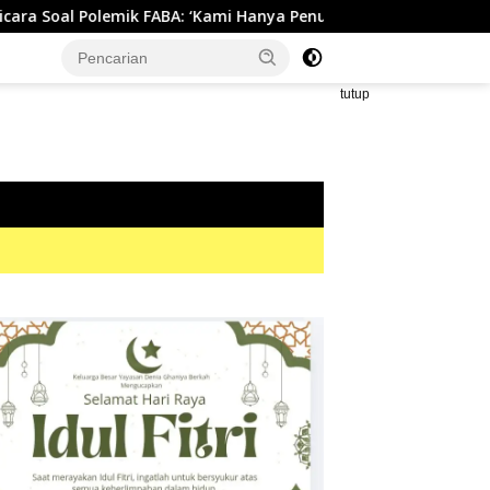
 FABA: ‘Kami Hanya Penuhi Permohonan Desa’
Bikin He
tutup