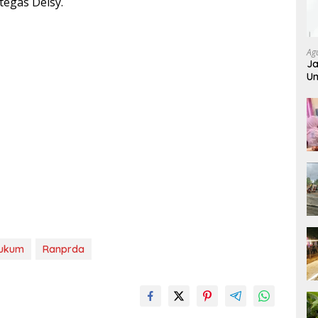
tegas Deisy.
Ag
Ja
Um
Hukum
Ranprda