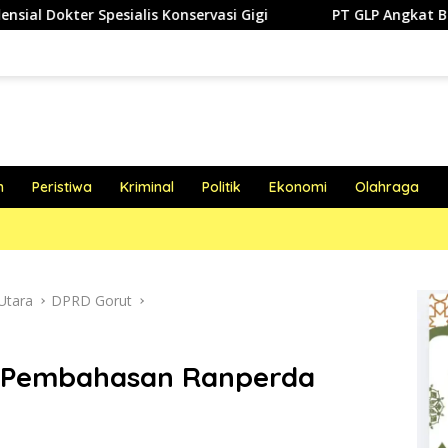
lis Konservasi Gigi
PT GLP Angkat Bicara Soal Polemik
h
Peristiwa
Kriminal
Politik
Ekonomi
Olahraga
Utara
DPRD Gorut
t Pembahasan Ranperda