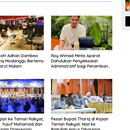
eboh! Adhan Dambea
Roy Ahmad Minta Aparat
riq Modanggu Bertemu
Dahulukan Penyelesaian
arut Malam
Administratif bagi Penambang
Hulawa
ian ke Taman Rakyat,
Pesan Bupati Thariq di Kajian
H. Yusuf Mohamad dan
Taman Rakyat: Niat ke
zam Diapresiasi
Baitullah Harus Dibarengi