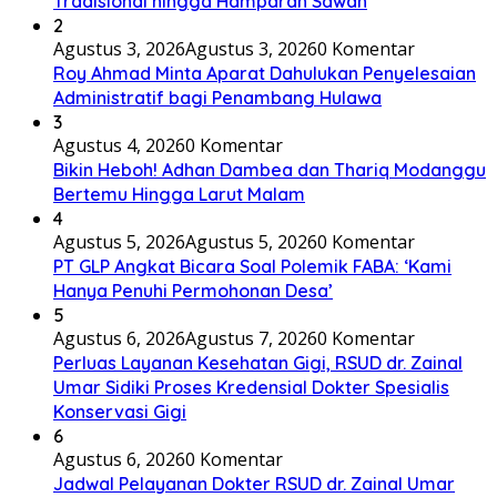
Tradisional hingga Hamparan Sawah
2
Agustus 3, 2026
Agustus 3, 2026
0 Komentar
Roy Ahmad Minta Aparat Dahulukan Penyelesaian
Administratif bagi Penambang Hulawa
3
Agustus 4, 2026
0 Komentar
Bikin Heboh! Adhan Dambea dan Thariq Modanggu
Bertemu Hingga Larut Malam
4
Agustus 5, 2026
Agustus 5, 2026
0 Komentar
PT GLP Angkat Bicara Soal Polemik FABA: ‘Kami
Hanya Penuhi Permohonan Desa’
5
Agustus 6, 2026
Agustus 7, 2026
0 Komentar
Perluas Layanan Kesehatan Gigi, RSUD dr. Zainal
Umar Sidiki Proses Kredensial Dokter Spesialis
Konservasi Gigi
6
Agustus 6, 2026
0 Komentar
Jadwal Pelayanan Dokter RSUD dr. Zainal Umar