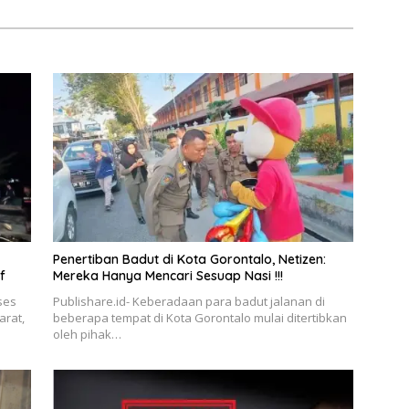
Penertiban Badut di Kota Gorontalo, Netizen:
if
Mereka Hanya Mencari Sesuap Nasi !!!
ses
Publishare.id- Keberadaan para badut jalanan di
arat,
beberapa tempat di Kota Gorontalo mulai ditertibkan
oleh pihak…