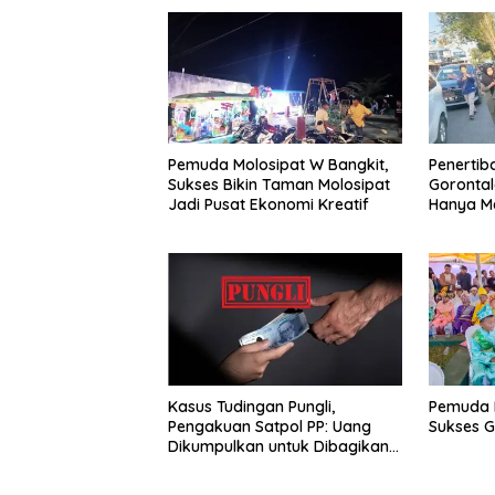
Pemuda Molosipat W Bangkit,
Penertib
Sukses Bikin Taman Molosipat
Gorontal
Jadi Pusat Ekonomi Kreatif
Hanya Me
Kasus Tudingan Pungli,
Pemuda 
Pengakuan Satpol PP: Uang
Sukses G
Dikumpulkan untuk Dibagikan
ke Honorer Lainnya