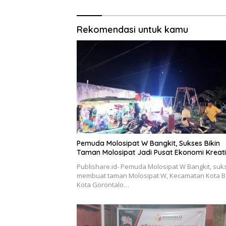
Rekomendasi untuk kamu
Pemuda Molosipat W Bangkit, Sukses Bikin
Taman Molosipat Jadi Pusat Ekonomi Kreat
Publishare.id- Pemuda Molosipat W Bangkit, suk
membuat taman Molosipat W, Kecamatan Kota B
Kota Gorontalo…