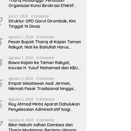
Thariq Modanggu: Penataan
Organisasi Kunci Birokrasi Efektif
dan Efisien
2
Juli 31, 2026
0 Komentar
Struktur OPD Gorut Dirombak, Kini
Tinggal 14 Dinas
3
Agustus 1, 2026
0 Komentar
Pesan Bupati Thariq di Kajian Taman
Rakyat: Niat ke Baitullah Harus
Dibarengi Ikhtiar
4
Agustus 1, 2026
0 Komentar
Bawa Kajian ke Taman Rakyat,
Inovasi H. Yusuf Mohamad dan KBU
Zamzam Diapresiasi Pemda
5
Agustus 3, 2026
0 Komentar
Empat Wisatawan Asal Jerman,
Nikmati Pasar Tradisional hingga
Hamparan Sawah
6
Agustus 3, 2026
0 Komentar
Roy Ahmad Minta Aparat Dahulukan
Penyelesaian Administratif bagi
Penambang Hulawa
7
Agustus 4, 2026
0 Komentar
Bikin Heboh! Adhan Dambea dan
Thariq Modanggu Bertemu Hingga