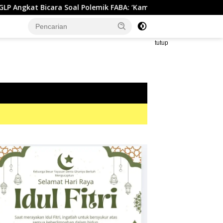
al Polemik FABA: ‘Kami Hanya Penuhi Permohonan Desa’
tutup