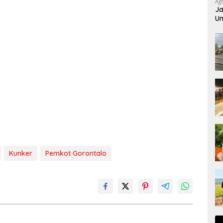
Ag
Ja
Um
Kunker
Pemkot Gorontalo