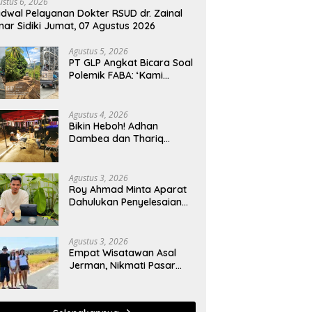
ustus 6, 2026
dwal Pelayanan Dokter RSUD dr. Zainal
ar Sidiki Jumat, 07 Agustus 2026
Agustus 5, 2026
PT GLP Angkat Bicara Soal
Polemik FABA: ‘Kami
Hanya Penuhi Permohonan
Desa’
Agustus 4, 2026
Bikin Heboh! Adhan
Dambea dan Thariq
Modanggu Bertemu
Hingga Larut Malam
Agustus 3, 2026
Roy Ahmad Minta Aparat
Dahulukan Penyelesaian
Administratif bagi
Penambang Hulawa
Agustus 3, 2026
Empat Wisatawan Asal
Jerman, Nikmati Pasar
Tradisional hingga
Hamparan Sawah