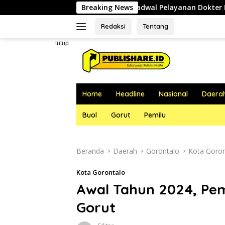
Langsung
Jadwal Pelayanan Dokter RSUD dr. Zainal Umar 
Breaking News
ke
konten
Redaksi
Tentang
tutup
Home
Headline
Nasional
Daera
Buol
Gorut
Pemilu
Beranda
Daerah
Gorontalo
Kota Goron
Kota Gorontalo
Awal Tahun 2024, Pem
Gorut