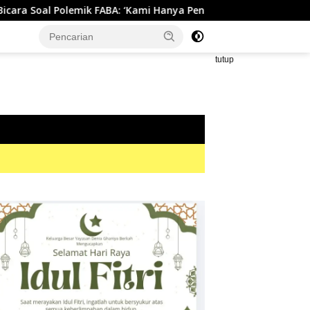
ABA: ‘Kami Hanya Penuhi Permohonan Desa’
Bikin Heboh
tutup