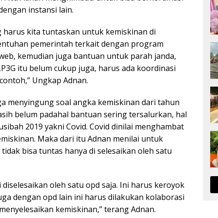
dengan instansi lain.
g harus kita tuntaskan untuk kemiskinan di
entuhan pemerintah terkait dengan program
l web, kemudian juga bantuan untuk parah janda,
P3G itu belum cukup juga, harus ada koordinasi
n contoh,” Ungkap Adnan.
juga menyingung soal angka kemiskinan dari tahun
sih belum padahal bantuan sering tersalurkan, hal
usibah 2019 yakni Covid. Covid dinilai menghambat
iskinan. Maka dari itu Adnan menilai untuk
idak bisa tuntas hanya di selesaikan oleh satu
i diselesaikan oleh satu opd saja. Ini harus keroyok
ga dengan opd lain ini harus dilakukan kolaborasi
enyelesaikan kemiskinan,” terang Adnan.