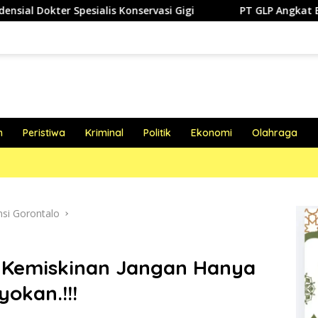
s Konservasi Gigi
PT GLP Angkat Bicara Soal Polemik F
h
Peristiwa
Kriminal
Politik
Ekonomi
Olahraga
nsi Gorontalo
i Kemiskinan Jangan Hanya
okan.!!!