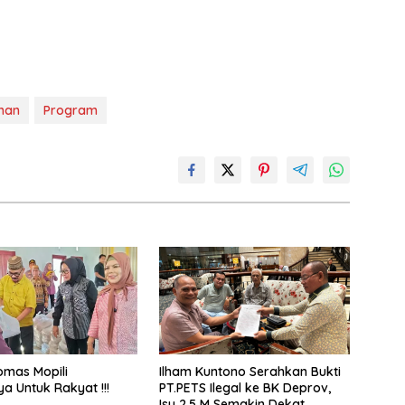
nan
Program
omas Mopili
Ilham Kuntono Serahkan Bukti
ya Untuk Rakyat !!!
PT.PETS Ilegal ke BK Deprov,
Isu 2,5 M Semakin Dekat