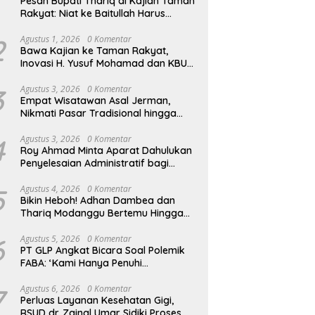
Pesan Bupati Thariq di Kajian Taman
Rakyat: Niat ke Baitullah Harus
Dibarengi Ikhtiar
2
Agustus 1, 2026
0 Komentar
Bawa Kajian ke Taman Rakyat,
Inovasi H. Yusuf Mohamad dan KBU
Zamzam Diapresiasi Pemda
3
Agustus 3, 2026
0 Komentar
Empat Wisatawan Asal Jerman,
Nikmati Pasar Tradisional hingga
Hamparan Sawah
4
Agustus 3, 2026
0 Komentar
Roy Ahmad Minta Aparat Dahulukan
Penyelesaian Administratif bagi
Penambang Hulawa
5
Agustus 4, 2026
0 Komentar
Bikin Heboh! Adhan Dambea dan
Thariq Modanggu Bertemu Hingga
Larut Malam
6
Agustus 5, 2026
0 Komentar
PT GLP Angkat Bicara Soal Polemik
FABA: ‘Kami Hanya Penuhi
Permohonan Desa’
7
Agustus 6, 2026
0 Komentar
Perluas Layanan Kesehatan Gigi,
RSUD dr. Zainal Umar Sidiki Proses