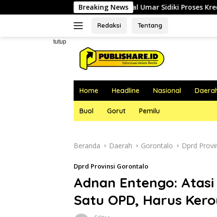
Langsung
, RSUD dr. Zainal Umar Sidiki Proses Kredensial Dokter Spesiali
Breaking News
ke
konten
Redaksi
Tentang
tutup
Home
Headline
Nasional
Daera
Buol
Gorut
Pemilu
Beranda
Daerah
Gorontalo
Dprd Provi
Dprd Provinsi Gorontalo
Adnan Entengo: Atas
Satu OPD, Harus Keroy