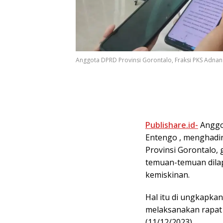
Anggota DPRD Provinsi Gorontalo, Fraksi PKS Adnan
Publishare.id-
Anggot
Entengo , menghadir
Provinsi Gorontalo
temuan-temuan dila
kemiskinan.
Hal itu di ungkapka
melaksanakan rapat 
(11/12/2023).