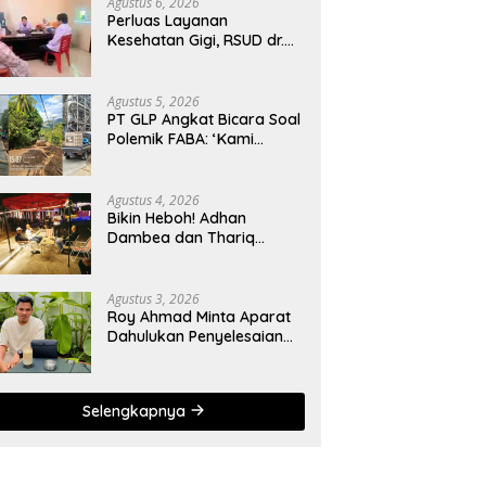
Agustus 6, 2026
Perluas Layanan
Kesehatan Gigi, RSUD dr.
Zainal Umar Sidiki Proses
Kredensial Dokter Spesialis
Konservasi Gigi
Agustus 5, 2026
PT GLP Angkat Bicara Soal
Polemik FABA: ‘Kami
Hanya Penuhi Permohonan
Desa’
Agustus 4, 2026
Bikin Heboh! Adhan
Dambea dan Thariq
Modanggu Bertemu
Hingga Larut Malam
Agustus 3, 2026
Roy Ahmad Minta Aparat
Dahulukan Penyelesaian
Administratif bagi
Penambang Hulawa
Selengkapnya