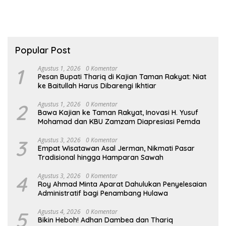
Popular Post
1
Agustus 1, 2026
0 Komentar
Pesan Bupati Thariq di Kajian Taman Rakyat: Niat
ke Baitullah Harus Dibarengi Ikhtiar
2
Agustus 1, 2026
0 Komentar
Bawa Kajian ke Taman Rakyat, Inovasi H. Yusuf
Mohamad dan KBU Zamzam Diapresiasi Pemda
3
Agustus 3, 2026
0 Komentar
Empat Wisatawan Asal Jerman, Nikmati Pasar
Tradisional hingga Hamparan Sawah
4
Agustus 3, 2026
0 Komentar
Roy Ahmad Minta Aparat Dahulukan Penyelesaian
Administratif bagi Penambang Hulawa
5
Agustus 4, 2026
0 Komentar
Bikin Heboh! Adhan Dambea dan Thariq