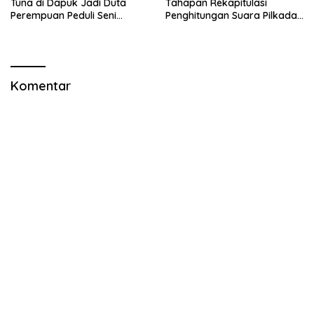
Tuna di Dapuk Jadi Duta
Tahapan Rekapitulasi
Perempuan Peduli Seni
Penghitungan Suara Pilkada
Budaya
Gorut
Komentar