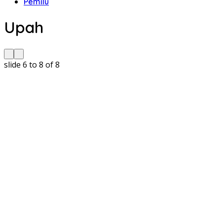
Pemilu
Upah
slide
6 to 8
of 8