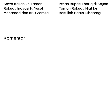
Bawa Kajian ke Taman
Pesan Bupati Thariq di Kajian
Rakyat, Inovasi H. Yusuf
Taman Rakyat: Niat ke
Mohamad dan KBU Zamzam
Baitullah Harus Dibarengi
Diapresiasi Pemda
Ikhtiar
Komentar