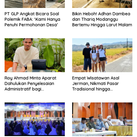
PT GLP Angkat Bicara Soal
Bikin Heboh! Adhan Dambea
Polemik FABA: ‘Kami Hanya
dan Thariq Modanggu
Penuhi Permohonan Desa’
Bertemu Hingga Larut Malam
Roy Ahmad Minta Aparat
Empat Wisatawan Asal
Dahulukan Penyelesaian
Jerman, Nikmati Pasar
Administratif bagi
Tradisional hingga
Penambang Hulawa
Hamparan Sawah