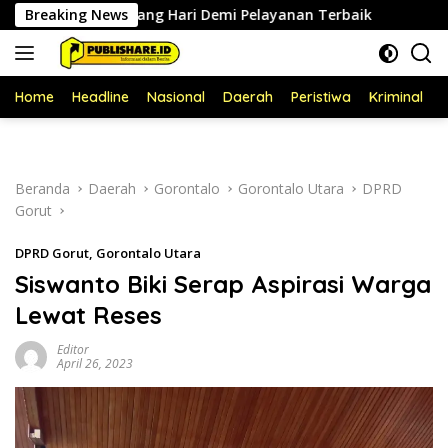
Langsung
epanjang Hari Demi Pelayanan Terbaik
Breaking News
Jadwal Pelayanan
ke
konten
Home
Headline
Nasional
Daerah
Peristiwa
Kriminal
P
Beranda
Daerah
Gorontalo
Gorontalo Utara
DPRD
Gorut
DPRD Gorut
,
Gorontalo Utara
Siswanto Biki Serap Aspirasi Warga
Lewat Reses
Editor
April 26, 2023