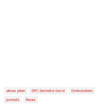
akses jalan
DPC Gerindra Gorut
Ombulodata
pontolo
Reses