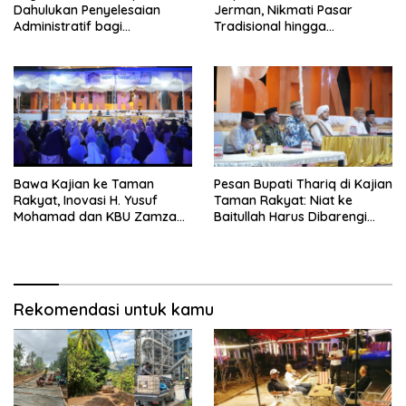
Dahulukan Penyelesaian
Jerman, Nikmati Pasar
Administratif bagi
Tradisional hingga
Penambang Hulawa
Hamparan Sawah
Bawa Kajian ke Taman
Pesan Bupati Thariq di Kajian
Rakyat, Inovasi H. Yusuf
Taman Rakyat: Niat ke
Mohamad dan KBU Zamzam
Baitullah Harus Dibarengi
Diapresiasi Pemda
Ikhtiar
Rekomendasi untuk kamu