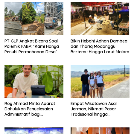
PT GLP Angkat Bicara Soal
Bikin Heboh! Adhan Dambea
Polemik FABA: ‘Kami Hanya
dan Thariq Modanggu
Penuhi Permohonan Desa’
Bertemu Hingga Larut Malam
Roy Ahmad Minta Aparat
Empat Wisatawan Asal
Dahulukan Penyelesaian
Jerman, Nikmati Pasar
Administratif bagi
Tradisional hingga
Penambang Hulawa
Hamparan Sawah