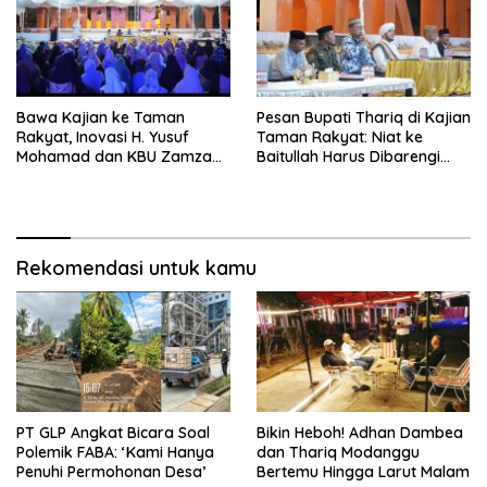
Bawa Kajian ke Taman
Pesan Bupati Thariq di Kajian
Rakyat, Inovasi H. Yusuf
Taman Rakyat: Niat ke
Mohamad dan KBU Zamzam
Baitullah Harus Dibarengi
Diapresiasi Pemda
Ikhtiar
Rekomendasi untuk kamu
PT GLP Angkat Bicara Soal
Bikin Heboh! Adhan Dambea
Polemik FABA: ‘Kami Hanya
dan Thariq Modanggu
Penuhi Permohonan Desa’
Bertemu Hingga Larut Malam