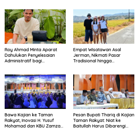
Roy Ahmad Minta Aparat
Empat Wisatawan Asal
Dahulukan Penyelesaian
Jerman, Nikmati Pasar
Administratif bagi
Tradisional hingga
Penambang Hulawa
Hamparan Sawah
Bawa Kajian ke Taman
Pesan Bupati Thariq di Kajian
Rakyat, Inovasi H. Yusuf
Taman Rakyat: Niat ke
Mohamad dan KBU Zamzam
Baitullah Harus Dibarengi
Diapresiasi Pemda
Ikhtiar