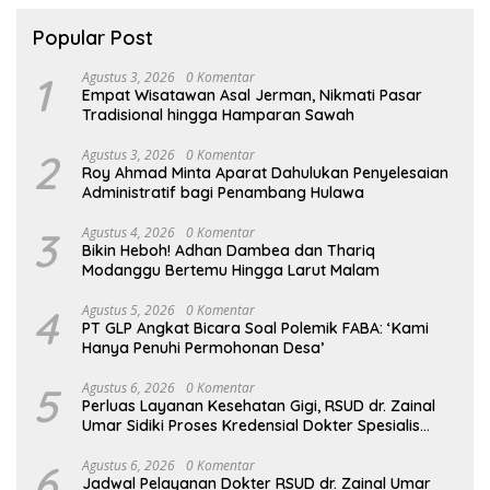
Popular Post
1
Agustus 3, 2026
0 Komentar
Empat Wisatawan Asal Jerman, Nikmati Pasar
Tradisional hingga Hamparan Sawah
2
Agustus 3, 2026
0 Komentar
Roy Ahmad Minta Aparat Dahulukan Penyelesaian
Administratif bagi Penambang Hulawa
3
Agustus 4, 2026
0 Komentar
Bikin Heboh! Adhan Dambea dan Thariq
Modanggu Bertemu Hingga Larut Malam
4
Agustus 5, 2026
0 Komentar
PT GLP Angkat Bicara Soal Polemik FABA: ‘Kami
Hanya Penuhi Permohonan Desa’
5
Agustus 6, 2026
0 Komentar
Perluas Layanan Kesehatan Gigi, RSUD dr. Zainal
Umar Sidiki Proses Kredensial Dokter Spesialis
Konservasi Gigi
6
Agustus 6, 2026
0 Komentar
Jadwal Pelayanan Dokter RSUD dr. Zainal Umar