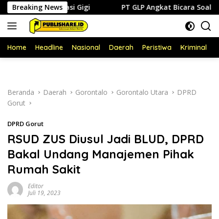
Langsung
onservasi Gigi
Breaking News
PT GLP Angkat Bicara Soal Polemik FABA
ke
konten
Home
Headline
Nasional
Daerah
Peristiwa
Kriminal
P
Beranda
Daerah
Gorontalo
Gorontalo Utara
DPRD
Gorut
DPRD Gorut
RSUD ZUS Diusul Jadi BLUD, DPRD
Bakal Undang Manajemen Pihak
Rumah Sakit
Editor
Juli 19, 2023