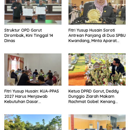
Struktur OPD Gorut
Fitri Yusup Husain Soroti
Dirombak, Kini Tinggal 14
Antrean Panjang di Dua SPBU
Dinas
Kwandang, Minta Aparat
Bertindak
Fitri Yusup Husain: KUA-PPAS
Ketua DPRD Gorut, Deddy
2027 Harus Menjawab
Dunggio Ziarah Makam
Kebutuhan Dasar
Rachmat Gobel: Kenang
Masyarakat
Keteladanan dan Jasa Besar
Bagi Daerah