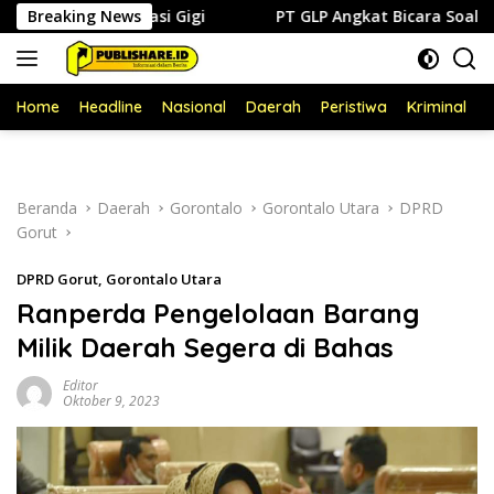
Langsung
Konservasi Gigi
Breaking News
PT GLP Angkat Bicara Soal Polemik FAB
ke
konten
Home
Headline
Nasional
Daerah
Peristiwa
Kriminal
P
Beranda
Daerah
Gorontalo
Gorontalo Utara
DPRD
Gorut
DPRD Gorut
,
Gorontalo Utara
Ranperda Pengelolaan Barang
Milik Daerah Segera di Bahas
Editor
Oktober 9, 2023