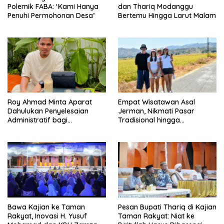
Polemik FABA: ‘Kami Hanya
dan Thariq Modanggu
Penuhi Permohonan Desa’
Bertemu Hingga Larut Malam
Roy Ahmad Minta Aparat
Empat Wisatawan Asal
Dahulukan Penyelesaian
Jerman, Nikmati Pasar
Administratif bagi
Tradisional hingga
Penambang Hulawa
Hamparan Sawah
Bawa Kajian ke Taman
Pesan Bupati Thariq di Kajian
Rakyat, Inovasi H. Yusuf
Taman Rakyat: Niat ke