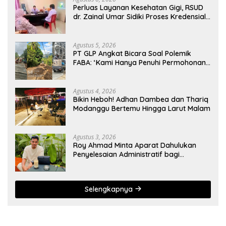
Perluas Layanan Kesehatan Gigi, RSUD
dr. Zainal Umar Sidiki Proses Kredensial
Dokter Spesialis Konservasi Gigi
Agustus 5, 2026
PT GLP Angkat Bicara Soal Polemik
FABA: ‘Kami Hanya Penuhi Permohonan
Desa’
Agustus 4, 2026
Bikin Heboh! Adhan Dambea dan Thariq
Modanggu Bertemu Hingga Larut Malam
Agustus 3, 2026
Roy Ahmad Minta Aparat Dahulukan
Penyelesaian Administratif bagi
Penambang Hulawa
Selengkapnya