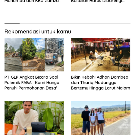
Mohamad dan KBU Zamzam
Baitullah Harus Dibarengi
Diapresiasi Pemda
Ikhtiar
Rekomendasi untuk kamu
PT GLP Angkat Bicara Soal
Bikin Heboh! Adhan Dambea
Polemik FABA: ‘Kami Hanya
dan Thariq Modanggu
Penuhi Permohonan Desa’
Bertemu Hingga Larut Malam