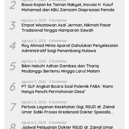
2
Bawa Kajian ke Taman Rakyat, Inovasi H. Yusuf
Mohamad dan KBU Zamzam Diapresiasi Pemda
3
Agustus 3, 2026
0 Komentar
Empat Wisatawan Asal Jerman, Nikmati Pasar
Tradisional hingga Hamparan Sawah
4
Agustus 3, 2026
0 Komentar
Roy Ahmad Minta Aparat Dahulukan Penyelesaian
Administratif bagi Penambang Hulawa
5
Agustus 4, 2026
0 Komentar
Bikin Heboh! Adhan Dambea dan Thariq
Modanggu Bertemu Hingga Larut Malam
6
Agustus 5, 2026
0 Komentar
PT GLP Angkat Bicara Soal Polemik FABA: ‘Kami
Hanya Penuhi Permohonan Desa’
7
Agustus 6, 2026
0 Komentar
Perluas Layanan Kesehatan Gigi, RSUD dr. Zainal
Umar Sidiki Proses Kredensial Dokter Spesialis
Konservasi Gigi
8
Agustus 6, 2026
0 Komentar
Jadwal Pelayanan Dokter RSUD dr. Zainal Umar