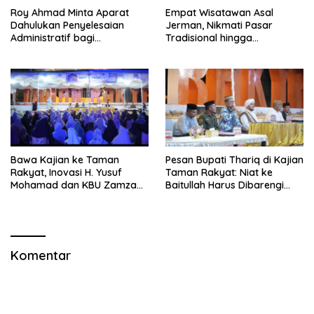
Roy Ahmad Minta Aparat
Empat Wisatawan Asal
Dahulukan Penyelesaian
Jerman, Nikmati Pasar
Administratif bagi
Tradisional hingga
Penambang Hulawa
Hamparan Sawah
Bawa Kajian ke Taman
Pesan Bupati Thariq di Kajian
Rakyat, Inovasi H. Yusuf
Taman Rakyat: Niat ke
Mohamad dan KBU Zamzam
Baitullah Harus Dibarengi
Diapresiasi Pemda
Ikhtiar
Komentar