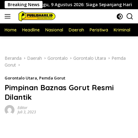
Langsung
ntuk Minggu, 9 Agustus 2026: Siaga Sepanjang Hari Demi Pelaya
Breaking News
ke
konten
Home
Headline
Nasional
Daerah
Peristiwa
Kriminal
P
Beranda
Daerah
Gorontalo
Gorontalo Utara
Pemda
Gorut
Gorontalo Utara
,
Pemda Gorut
Pimpinan Baznas Gorut Resmi
Dilantik
Editor
Juli 3, 2023