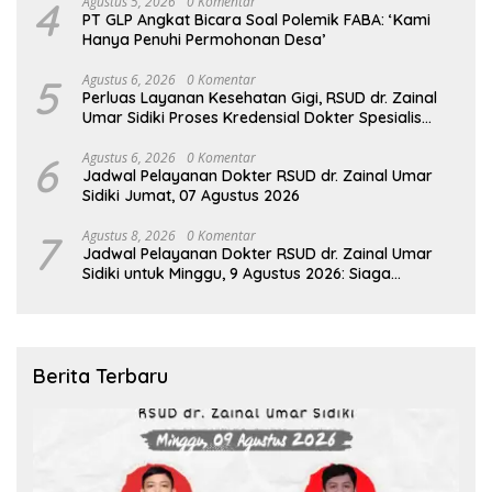
4
Agustus 5, 2026
0 Komentar
PT GLP Angkat Bicara Soal Polemik FABA: ‘Kami
Hanya Penuhi Permohonan Desa’
5
Agustus 6, 2026
0 Komentar
Perluas Layanan Kesehatan Gigi, RSUD dr. Zainal
Umar Sidiki Proses Kredensial Dokter Spesialis
Konservasi Gigi
6
Agustus 6, 2026
0 Komentar
Jadwal Pelayanan Dokter RSUD dr. Zainal Umar
Sidiki Jumat, 07 Agustus 2026
7
Agustus 8, 2026
0 Komentar
Jadwal Pelayanan Dokter RSUD dr. Zainal Umar
Sidiki untuk Minggu, 9 Agustus 2026: Siaga
Sepanjang Hari Demi Pelayanan Terbaik
Berita Terbaru