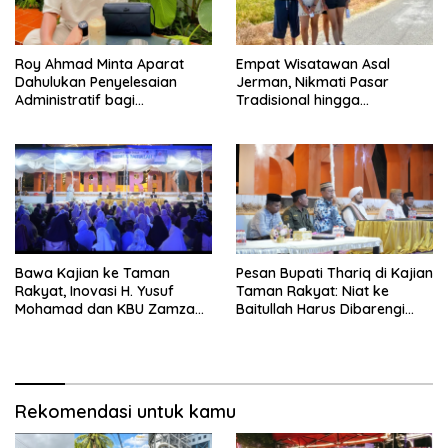
Roy Ahmad Minta Aparat
Empat Wisatawan Asal
Dahulukan Penyelesaian
Jerman, Nikmati Pasar
Administratif bagi
Tradisional hingga
Penambang Hulawa
Hamparan Sawah
Bawa Kajian ke Taman
Pesan Bupati Thariq di Kajian
Rakyat, Inovasi H. Yusuf
Taman Rakyat: Niat ke
Mohamad dan KBU Zamzam
Baitullah Harus Dibarengi
Diapresiasi Pemda
Ikhtiar
Rekomendasi untuk kamu