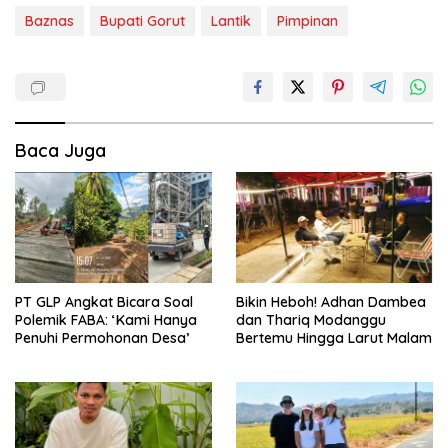
Baznas
Bupati Gorut
Lantik
Pimpinan
Baca Juga
PT GLP Angkat Bicara Soal
Bikin Heboh! Adhan Dambea
Polemik FABA: ‘Kami Hanya
dan Thariq Modanggu
Penuhi Permohonan Desa’
Bertemu Hingga Larut Malam