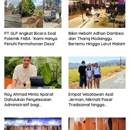
PT GLP Angkat Bicara Soal
Bikin Heboh! Adhan Dambea
Polemik FABA: ‘Kami Hanya
dan Thariq Modanggu
Penuhi Permohonan Desa’
Bertemu Hingga Larut Malam
Roy Ahmad Minta Aparat
Empat Wisatawan Asal
Dahulukan Penyelesaian
Jerman, Nikmati Pasar
Administratif bagi
Tradisional hingga
Penambang Hulawa
Hamparan Sawah