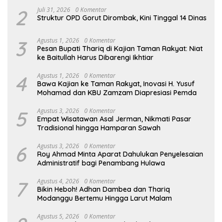
2
Juli 31, 2026
0 Komentar
Struktur OPD Gorut Dirombak, Kini Tinggal 14 Dinas
3
Agustus 1, 2026
0 Komentar
Pesan Bupati Thariq di Kajian Taman Rakyat: Niat
ke Baitullah Harus Dibarengi Ikhtiar
4
Agustus 1, 2026
0 Komentar
Bawa Kajian ke Taman Rakyat, Inovasi H. Yusuf
Mohamad dan KBU Zamzam Diapresiasi Pemda
5
Agustus 3, 2026
0 Komentar
Empat Wisatawan Asal Jerman, Nikmati Pasar
Tradisional hingga Hamparan Sawah
6
Agustus 3, 2026
0 Komentar
Roy Ahmad Minta Aparat Dahulukan Penyelesaian
Administratif bagi Penambang Hulawa
7
Agustus 4, 2026
0 Komentar
Bikin Heboh! Adhan Dambea dan Thariq
Modanggu Bertemu Hingga Larut Malam
Agustus 5, 2026
0 Komentar