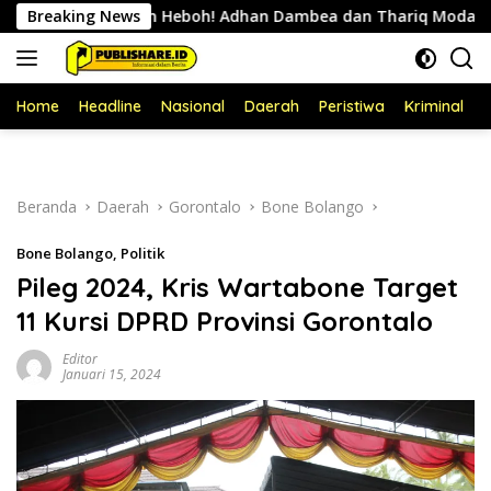
Langsung
Bikin Heboh! Adhan Dambea dan Thariq Modanggu Bertemu
Breaking News
ke
konten
Home
Headline
Nasional
Daerah
Peristiwa
Kriminal
P
Beranda
Daerah
Gorontalo
Bone Bolango
Bone Bolango
,
Politik
Pileg 2024, Kris Wartabone Target
11 Kursi DPRD Provinsi Gorontalo
Editor
Januari 15, 2024