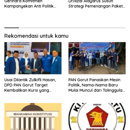
Gerindra Komitmen
Dr.Rizal Alaydrus Susun
Kampanyekan Anti Politik
Strategi Pemenangan Paket
Uang
Romantis
Rekomendasi untuk kamu
Usai Dilantik Zulkifli Hasan,
PAN Gorut Panaskan Mesin
DPD PAN Gorut Target
Politik, Nama-Nama Baru
Kembalikan Kursi yang
Mulai Muncul dari Tolinggula
Hilang
Hingga Atinggola