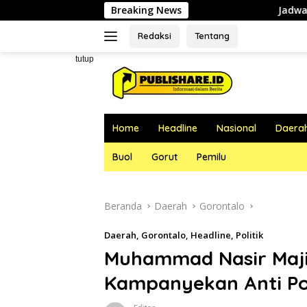
Langsung
Breaking News
Jadwal Pelayanan Dokter
ke
konten
Redaksi
Tentang
tutup
Home
Headline
Nasional
Daera
Buol
Gorut
Pemilu
Beranda
Daerah
Gorontalo
Daerah
,
Gorontalo
,
Headline
,
Politik
Muhammad Nasir Maji
Kampanyekan Anti Pol