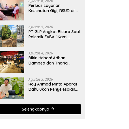
Agustus 6, 2026
Perluas Layanan
Kesehatan Gigi, RSUD dr.
Zainal Umar Sidiki Proses
Kredensial Dokter Spesialis
Konservasi Gigi
Agustus 5, 2026
PT GLP Angkat Bicara Soal
Polemik FABA: ‘Kami
Hanya Penuhi Permohonan
Desa’
Agustus 4, 2026
Bikin Heboh! Adhan
Dambea dan Thariq
Modanggu Bertemu
Hingga Larut Malam
Agustus 3, 2026
Roy Ahmad Minta Aparat
Dahulukan Penyelesaian
Administratif bagi
Penambang Hulawa
Selengkapnya