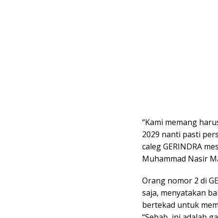
“Kami memang harus
2029 nanti pasti per
caleg GERINDRA mest
Muhammad Nasir Maji
Orang nomor 2 di GE
saja, menyatakan b
bertekad untuk memer
“Sebab, ini adalah g