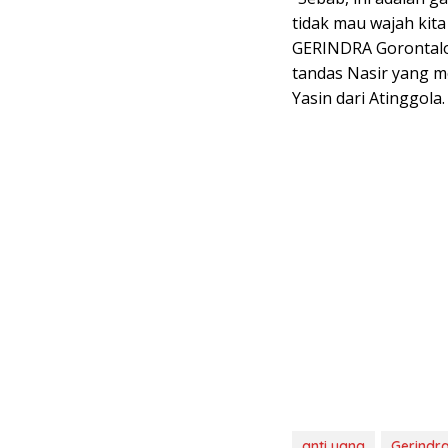
tidak mau wajah kita
GERINDRA Gorontalo 
tandas Nasir yang 
Yasin dari Atinggola.
anti uang
Gerindr