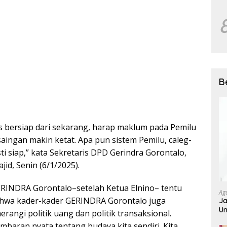
B
 bersiap dari sekarang, harap maklum pada Pemilu
saingan makin ketat. Apa pun sistem Pemilu, caleg-
i siap,” kata Sekretaris DPD Gerindra Gorontalo,
d, Senin (6/1/2025).
RINDRA Gorontalo–setelah Ketua Elnino– tentu
Ag
ahwa kader-kader GERINDRA Gorontalo juga
Ja
Um
angi politik uang dan politik transaksional.
ambaran nyata tentang budaya kita sendiri. Kita