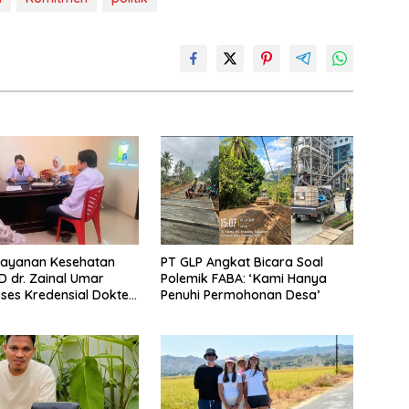
Layanan Kesehatan
PT GLP Angkat Bicara Soal
D dr. Zainal Umar
Polemik FABA: ‘Kami Hanya
oses Kredensial Dokter
Penuhi Permohonan Desa’
 Konservasi Gigi