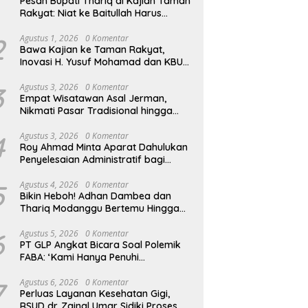
Pesan Bupati Thariq di Kajian Taman
Rakyat: Niat ke Baitullah Harus
Dibarengi Ikhtiar
2
Agustus 1, 2026
0 Komentar
Bawa Kajian ke Taman Rakyat,
Inovasi H. Yusuf Mohamad dan KBU
Zamzam Diapresiasi Pemda
3
Agustus 3, 2026
0 Komentar
Empat Wisatawan Asal Jerman,
Nikmati Pasar Tradisional hingga
Hamparan Sawah
4
Agustus 3, 2026
0 Komentar
Roy Ahmad Minta Aparat Dahulukan
Penyelesaian Administratif bagi
Penambang Hulawa
5
Agustus 4, 2026
0 Komentar
Bikin Heboh! Adhan Dambea dan
Thariq Modanggu Bertemu Hingga
Larut Malam
6
Agustus 5, 2026
0 Komentar
PT GLP Angkat Bicara Soal Polemik
FABA: ‘Kami Hanya Penuhi
Permohonan Desa’
7
Agustus 6, 2026
0 Komentar
Perluas Layanan Kesehatan Gigi,
RSUD dr. Zainal Umar Sidiki Proses