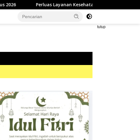
rluas Layanan Kesehatan Gigi, RSUD dr. Zainal Umar Sidiki Prose
tutup