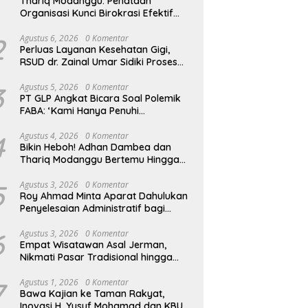
Thariq Modanggu: Penataan
Organisasi Kunci Birokrasi Efektif
dan Efisien
2
Agustus 6, 2026
0 Komentar
Perluas Layanan Kesehatan Gigi,
RSUD dr. Zainal Umar Sidiki Proses
Kredensial Dokter Spesialis
Konservasi Gigi
3
Agustus 5, 2026
0 Komentar
PT GLP Angkat Bicara Soal Polemik
FABA: ‘Kami Hanya Penuhi
Permohonan Desa’
4
Agustus 4, 2026
0 Komentar
Bikin Heboh! Adhan Dambea dan
Thariq Modanggu Bertemu Hingga
Larut Malam
5
Agustus 3, 2026
0 Komentar
Roy Ahmad Minta Aparat Dahulukan
Penyelesaian Administratif bagi
Penambang Hulawa
6
Agustus 3, 2026
0 Komentar
Empat Wisatawan Asal Jerman,
Nikmati Pasar Tradisional hingga
Hamparan Sawah
7
Agustus 1, 2026
0 Komentar
Bawa Kajian ke Taman Rakyat,
Inovasi H. Yusuf Mohamad dan KBU