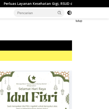
ehatan Gigi, RSUD dr. Zainal Umar Sidiki Proses Kredensial Dokt
tutup