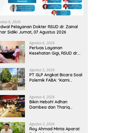
ustus 6, 2026
dwal Pelayanan Dokter RSUD dr. Zainal
ar Sidiki Jumat, 07 Agustus 2026
Agustus 6, 2026
Perluas Layanan
Kesehatan Gigi, RSUD dr.
Zainal Umar Sidiki Proses
Kredensial Dokter Spesialis
Konservasi Gigi
Agustus 5, 2026
PT GLP Angkat Bicara Soal
Polemik FABA: ‘Kami
Hanya Penuhi Permohonan
Desa’
Agustus 4, 2026
Bikin Heboh! Adhan
Dambea dan Thariq
Modanggu Bertemu
Hingga Larut Malam
Agustus 3, 2026
Roy Ahmad Minta Aparat