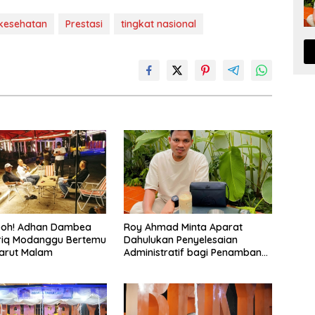
kesehatan
Prestasi
tingkat nasional
eboh! Adhan Dambea
Roy Ahmad Minta Aparat
riq Modanggu Bertemu
Dahulukan Penyelesaian
arut Malam
Administratif bagi Penambang
Hulawa