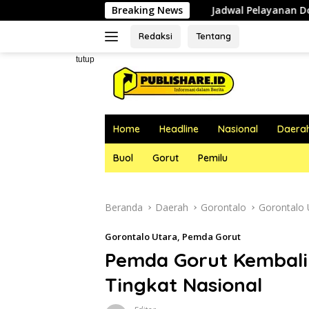
Langsung
Jadwal Pelayanan Dokter RSUD dr. Zainal 
Breaking News
ke
konten
Redaksi
Tentang
tutup
Home
Headline
Nasional
Daera
Buol
Gorut
Pemilu
Beranda
Daerah
Gorontalo
Gorontalo 
Gorontalo Utara
,
Pemda Gorut
Pemda Gorut Kembali
Tingkat Nasional