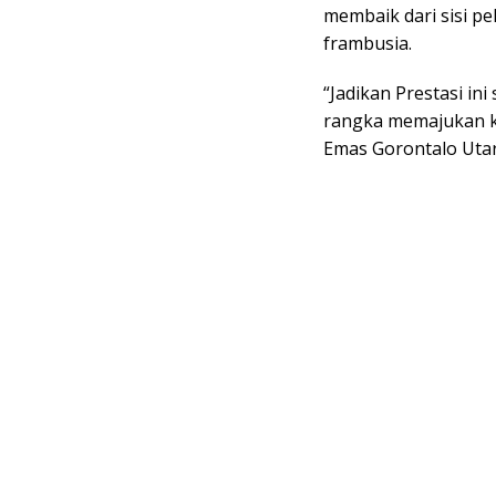
membaik dari sisi pe
frambusia.
“Jadikan Prestasi in
rangka memajukan ku
Emas Gorontalo Utara