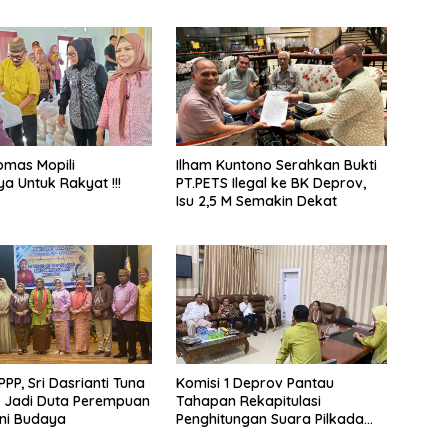
omas Mopili
Ilham Kuntono Serahkan Bukti
ya Untuk Rakyat !!!
PT.PETS Ilegal ke BK Deprov,
Isu 2,5 M Semakin Dekat
PPP, Sri Dasrianti Tuna
Komisi 1 Deprov Pantau
 Jadi Duta Perempuan
Tahapan Rekapitulasi
eni Budaya
Penghitungan Suara Pilkada
Gorut