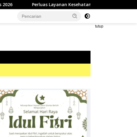
as Layanan Kesehatan Gigi, RSUD dr. Zainal Umar Sidiki Proses K
tutup