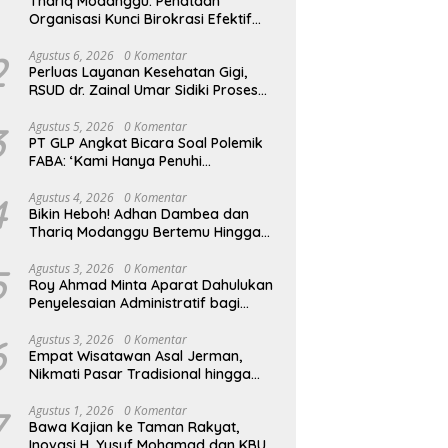
Thariq Modanggu: Penataan
Organisasi Kunci Birokrasi Efektif
dan Efisien
2
Agustus 6, 2026
0 Komentar
Perluas Layanan Kesehatan Gigi,
RSUD dr. Zainal Umar Sidiki Proses
Kredensial Dokter Spesialis
Konservasi Gigi
3
Agustus 5, 2026
0 Komentar
PT GLP Angkat Bicara Soal Polemik
FABA: ‘Kami Hanya Penuhi
Permohonan Desa’
4
Agustus 4, 2026
0 Komentar
Bikin Heboh! Adhan Dambea dan
Thariq Modanggu Bertemu Hingga
Larut Malam
5
Agustus 3, 2026
0 Komentar
Roy Ahmad Minta Aparat Dahulukan
Penyelesaian Administratif bagi
Penambang Hulawa
6
Agustus 3, 2026
0 Komentar
Empat Wisatawan Asal Jerman,
Nikmati Pasar Tradisional hingga
Hamparan Sawah
7
Agustus 1, 2026
0 Komentar
Bawa Kajian ke Taman Rakyat,
Inovasi H. Yusuf Mohamad dan KBU