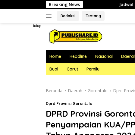
Langsung
Breaking News
Jadwal Pelayanan Dokter RS
ke
konten
Redaksi
Tentang
tutup
Home
Headline
Nasional
Daera
Buol
Gorut
Pemilu
Beranda
Daerah
Gorontalo
Dprd Provi
Dprd Provinsi Gorontalo
DPRD Provinsi Goront
Penyampaian KUA/PPA