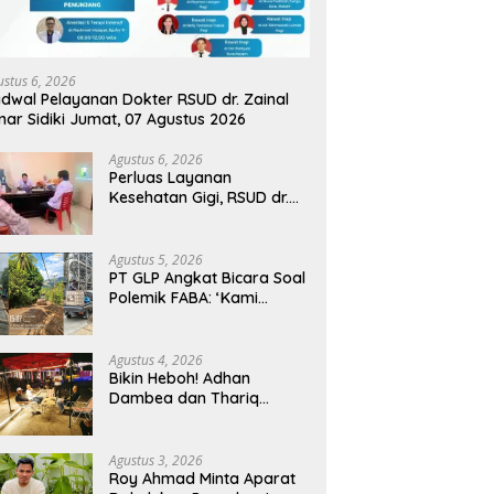
ustus 6, 2026
dwal Pelayanan Dokter RSUD dr. Zainal
ar Sidiki Jumat, 07 Agustus 2026
Agustus 6, 2026
Perluas Layanan
Kesehatan Gigi, RSUD dr.
Zainal Umar Sidiki Proses
Kredensial Dokter Spesialis
Konservasi Gigi
Agustus 5, 2026
PT GLP Angkat Bicara Soal
Polemik FABA: ‘Kami
Hanya Penuhi Permohonan
Desa’
Agustus 4, 2026
Bikin Heboh! Adhan
Dambea dan Thariq
Modanggu Bertemu
Hingga Larut Malam
Agustus 3, 2026
Roy Ahmad Minta Aparat