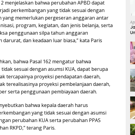
at 2 menjelaskan bahwa perubahan APBD dapat
terjadi perkembangan yang tidak sesuai dengan
n yang memerlukan pergeseran anggaran antar
Ag
nisasi, program, kegiatan, dan jenis belanja, serta
Ja
sa penggunaan silpa tahun anggaran
Um
darurat, dan keadaan luar biasa,” kata Paris
hkan, bahwa Pasal 162 mengatur bahwa
tidak sesuai dengan asumsi KUA, dapat berupa
ak tercapainya proyeksi pendapatan daerah,
ak terealisasinya proyeksi pembelanjaan daerah,
er serta penggunaan pembiayaan daerah.
enyebutkan bahwa kepala daerah harus
rkembangan yang tidak sesuai dengan asumsi
angan perubahan KUA serta perubahan PPAS
an RKPD,” terang Paris.