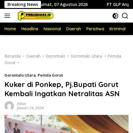
Langsung
 Sidiki Jumat, 07 Agustus 2026
Breaking News
PT GLP Angkat Bicara S
ke
konten
Home
Headline
Nasional
Daerah
Peristiwa
Kriminal
P
Beranda
Daerah
Gorontalo
Gorontalo Utara
Pemda
Gorut
Gorontalo Utara
,
Pemda Gorut
Kuker di Ponkep, Pj.Bupati Gorut
Kembali Ingatkan Netralitas ASN
Editor
Januari 24, 2024