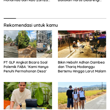
Mohamad dan KBU Zamzam
Baitullah Harus Dibarengi
Diapresiasi Pemda
Ikhtiar
Rekomendasi untuk kamu
PT GLP Angkat Bicara Soal
Bikin Heboh! Adhan Dambea
Polemik FABA: ‘Kami Hanya
dan Thariq Modanggu
Penuhi Permohonan Desa’
Bertemu Hingga Larut Malam