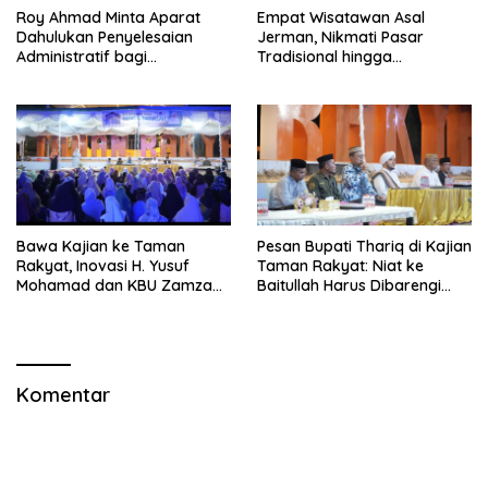
Roy Ahmad Minta Aparat
Empat Wisatawan Asal
Dahulukan Penyelesaian
Jerman, Nikmati Pasar
Administratif bagi
Tradisional hingga
Penambang Hulawa
Hamparan Sawah
Bawa Kajian ke Taman
Pesan Bupati Thariq di Kajian
Rakyat, Inovasi H. Yusuf
Taman Rakyat: Niat ke
Mohamad dan KBU Zamzam
Baitullah Harus Dibarengi
Diapresiasi Pemda
Ikhtiar
Komentar