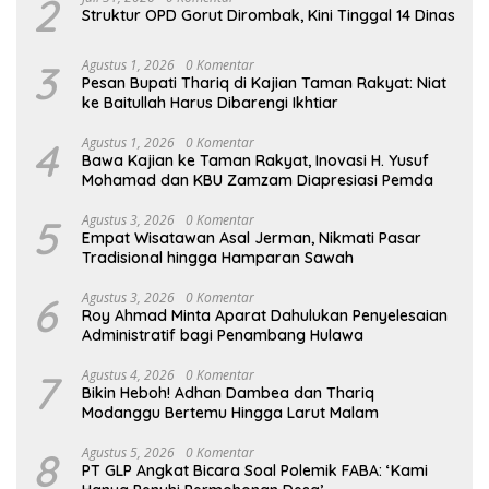
2
Struktur OPD Gorut Dirombak, Kini Tinggal 14 Dinas
3
Agustus 1, 2026
0 Komentar
Pesan Bupati Thariq di Kajian Taman Rakyat: Niat
ke Baitullah Harus Dibarengi Ikhtiar
4
Agustus 1, 2026
0 Komentar
Bawa Kajian ke Taman Rakyat, Inovasi H. Yusuf
Mohamad dan KBU Zamzam Diapresiasi Pemda
5
Agustus 3, 2026
0 Komentar
Empat Wisatawan Asal Jerman, Nikmati Pasar
Tradisional hingga Hamparan Sawah
6
Agustus 3, 2026
0 Komentar
Roy Ahmad Minta Aparat Dahulukan Penyelesaian
Administratif bagi Penambang Hulawa
7
Agustus 4, 2026
0 Komentar
Bikin Heboh! Adhan Dambea dan Thariq
Modanggu Bertemu Hingga Larut Malam
8
Agustus 5, 2026
0 Komentar
PT GLP Angkat Bicara Soal Polemik FABA: ‘Kami