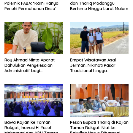
Polemik FABA: ‘Kami Hanya
dan Thariq Modanggu
Penuhi Permohonan Desa’
Bertemu Hingga Larut Malam
Roy Ahmad Minta Aparat
Empat Wisatawan Asal
Dahulukan Penyelesaian
Jerman, Nikmati Pasar
Administratif bagi
Tradisional hingga
Penambang Hulawa
Hamparan Sawah
Bawa Kajian ke Taman
Pesan Bupati Thariq di Kajian
Rakyat, Inovasi H. Yusuf
Taman Rakyat: Niat ke