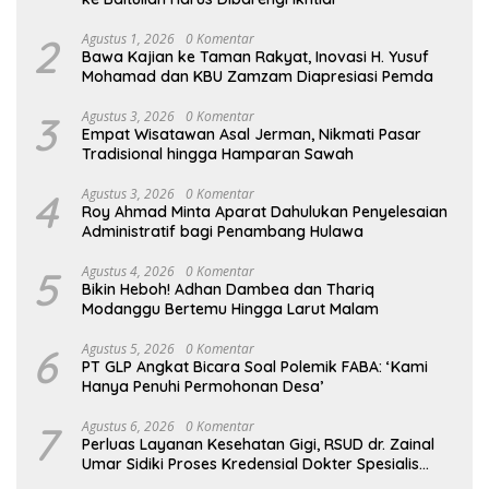
2
Agustus 1, 2026
0 Komentar
Bawa Kajian ke Taman Rakyat, Inovasi H. Yusuf
Mohamad dan KBU Zamzam Diapresiasi Pemda
3
Agustus 3, 2026
0 Komentar
Empat Wisatawan Asal Jerman, Nikmati Pasar
Tradisional hingga Hamparan Sawah
4
Agustus 3, 2026
0 Komentar
Roy Ahmad Minta Aparat Dahulukan Penyelesaian
Administratif bagi Penambang Hulawa
5
Agustus 4, 2026
0 Komentar
Bikin Heboh! Adhan Dambea dan Thariq
Modanggu Bertemu Hingga Larut Malam
6
Agustus 5, 2026
0 Komentar
PT GLP Angkat Bicara Soal Polemik FABA: ‘Kami
Hanya Penuhi Permohonan Desa’
7
Agustus 6, 2026
0 Komentar
Perluas Layanan Kesehatan Gigi, RSUD dr. Zainal
Umar Sidiki Proses Kredensial Dokter Spesialis
Konservasi Gigi