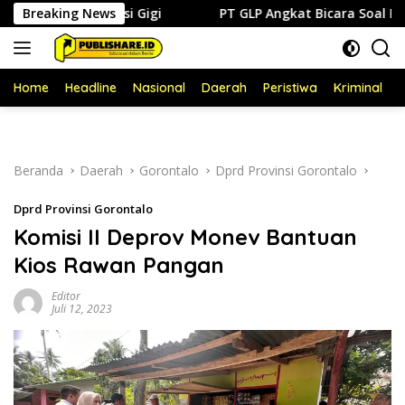
Langsung
onservasi Gigi
Breaking News
PT GLP Angkat Bicara Soal Polemik FABA
ke
konten
Home
Headline
Nasional
Daerah
Peristiwa
Kriminal
P
Beranda
Daerah
Gorontalo
Dprd Provinsi Gorontalo
Dprd Provinsi Gorontalo
Komisi II Deprov Monev Bantuan
Kios Rawan Pangan
Editor
Juli 12, 2023