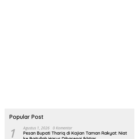
Popular Post
1
Agustus 1, 2026
0 Komentar
Pesan Bupati Thariq di Kajian Taman Rakyat: Niat
ke Baitullah Harus Dibarengi Ikhtiar