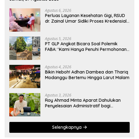
Agustus 6, 2026
Perluas Layanan Kesehatan Gigi, RSUD
dr. Zainal Umar Sidiki Proses Kredensial
Dokter Spesialis Konservasi Gigi
Agustus 5, 2026
PT GLP Angkat Bicara Soal Polemik
FABA: ‘Kami Hanya Penuhi Permohonan
Desa’
Agustus 4, 2026
Bikin Heboh! Adhan Dambea dan Thariq
Modanggu Bertemu Hingga Larut Malam
Agustus 3, 2026
Roy Ahmad Minta Aparat Dahulukan
Penyelesaian Administratif bagi
Penambang Hulawa
Selengkapnya