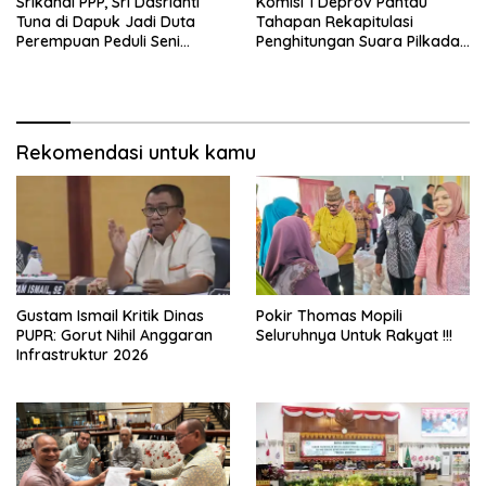
Srikandi PPP, Sri Dasrianti
Komisi 1 Deprov Pantau
Tuna di Dapuk Jadi Duta
Tahapan Rekapitulasi
Perempuan Peduli Seni
Penghitungan Suara Pilkada
Budaya
Gorut
Rekomendasi untuk kamu
Gustam Ismail Kritik Dinas
Pokir Thomas Mopili
PUPR: Gorut Nihil Anggaran
Seluruhnya Untuk Rakyat !!!
Infrastruktur 2026