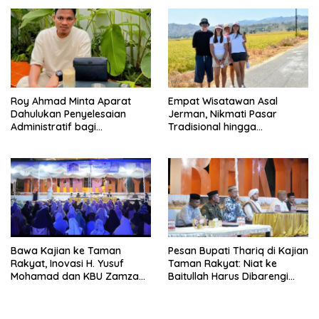
Roy Ahmad Minta Aparat
Empat Wisatawan Asal
Dahulukan Penyelesaian
Jerman, Nikmati Pasar
Administratif bagi
Tradisional hingga
Penambang Hulawa
Hamparan Sawah
Bawa Kajian ke Taman
Pesan Bupati Thariq di Kajian
Rakyat, Inovasi H. Yusuf
Taman Rakyat: Niat ke
Mohamad dan KBU Zamzam
Baitullah Harus Dibarengi
Diapresiasi Pemda
Ikhtiar