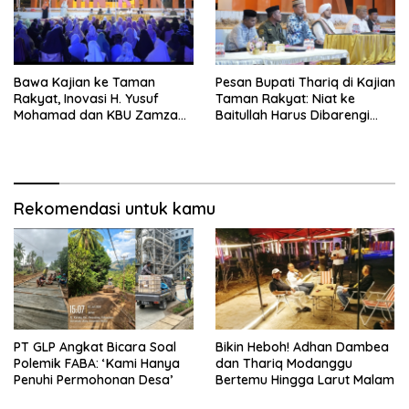
Bawa Kajian ke Taman
Pesan Bupati Thariq di Kajian
Rakyat, Inovasi H. Yusuf
Taman Rakyat: Niat ke
Mohamad dan KBU Zamzam
Baitullah Harus Dibarengi
Diapresiasi Pemda
Ikhtiar
Rekomendasi untuk kamu
PT GLP Angkat Bicara Soal
Bikin Heboh! Adhan Dambea
Polemik FABA: ‘Kami Hanya
dan Thariq Modanggu
Penuhi Permohonan Desa’
Bertemu Hingga Larut Malam