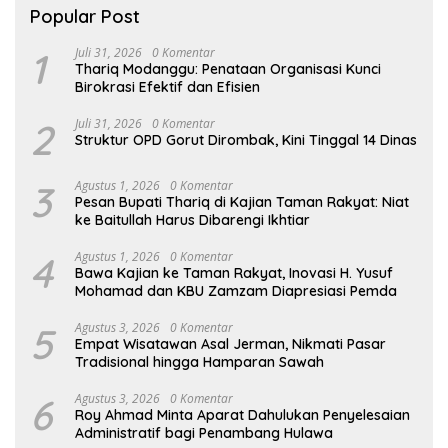
Popular Post
1
Juli 31, 2026
0 Komentar
Thariq Modanggu: Penataan Organisasi Kunci
Birokrasi Efektif dan Efisien
2
Juli 31, 2026
0 Komentar
Struktur OPD Gorut Dirombak, Kini Tinggal 14 Dinas
3
Agustus 1, 2026
0 Komentar
Pesan Bupati Thariq di Kajian Taman Rakyat: Niat
ke Baitullah Harus Dibarengi Ikhtiar
4
Agustus 1, 2026
0 Komentar
Bawa Kajian ke Taman Rakyat, Inovasi H. Yusuf
Mohamad dan KBU Zamzam Diapresiasi Pemda
5
Agustus 3, 2026
0 Komentar
Empat Wisatawan Asal Jerman, Nikmati Pasar
Tradisional hingga Hamparan Sawah
6
Agustus 3, 2026
0 Komentar
Roy Ahmad Minta Aparat Dahulukan Penyelesaian
Administratif bagi Penambang Hulawa