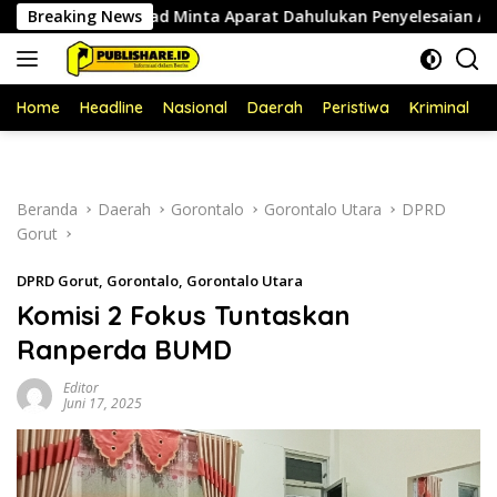
Langsung
y Ahmad Minta Aparat Dahulukan Penyelesaian Administratif
Breaking News
ke
konten
Home
Headline
Nasional
Daerah
Peristiwa
Kriminal
P
Beranda
Daerah
Gorontalo
Gorontalo Utara
DPRD
Gorut
DPRD Gorut
,
Gorontalo
,
Gorontalo Utara
Komisi 2 Fokus Tuntaskan
Ranperda BUMD
Editor
Juni 17, 2025