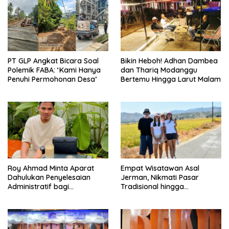
PT GLP Angkat Bicara Soal
Bikin Heboh! Adhan Dambea
Polemik FABA: ‘Kami Hanya
dan Thariq Modanggu
Penuhi Permohonan Desa’
Bertemu Hingga Larut Malam
Roy Ahmad Minta Aparat
Empat Wisatawan Asal
Dahulukan Penyelesaian
Jerman, Nikmati Pasar
Administratif bagi
Tradisional hingga
Penambang Hulawa
Hamparan Sawah