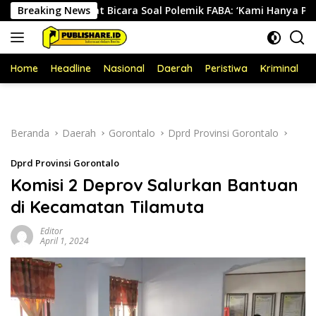
Langsung
LP Angkat Bicara Soal Polemik FABA: ‘Kami Hanya Penuhi Perm
Breaking News
ke
konten
Home
Headline
Nasional
Daerah
Peristiwa
Kriminal
P
Beranda
Daerah
Gorontalo
Dprd Provinsi Gorontalo
Dprd Provinsi Gorontalo
Komisi 2 Deprov Salurkan Bantuan
di Kecamatan Tilamuta
Editor
April 1, 2024