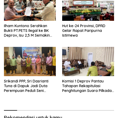
Ilham Kuntono Serahkan
Hut ke-24 Provinsi, DPRD
Bukti PT.PETS Ilegal ke BK
Gelar Rapat Paripurna
Deprov, Isu 2,5 M Semakin
Istimewa
Dekat
Srikandi PPP, Sri Dasrianti
Komisi 1 Deprov Pantau
Tuna di Dapuk Jadi Duta
Tahapan Rekapitulasi
Perempuan Peduli Seni
Penghitungan Suara Pilkada
Budaya
Gorut
Rekomendasi untuk kamu