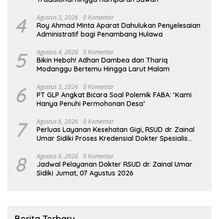
4
Agustus 3, 2026
0 Komentar
Roy Ahmad Minta Aparat Dahulukan Penyelesaian
Administratif bagi Penambang Hulawa
5
Agustus 4, 2026
0 Komentar
Bikin Heboh! Adhan Dambea dan Thariq
Modanggu Bertemu Hingga Larut Malam
6
Agustus 5, 2026
0 Komentar
PT GLP Angkat Bicara Soal Polemik FABA: ‘Kami
Hanya Penuhi Permohonan Desa’
7
Agustus 6, 2026
0 Komentar
Perluas Layanan Kesehatan Gigi, RSUD dr. Zainal
Umar Sidiki Proses Kredensial Dokter Spesialis
Konservasi Gigi
8
Agustus 6, 2026
0 Komentar
Jadwal Pelayanan Dokter RSUD dr. Zainal Umar
Sidiki Jumat, 07 Agustus 2026
Berita Terbaru