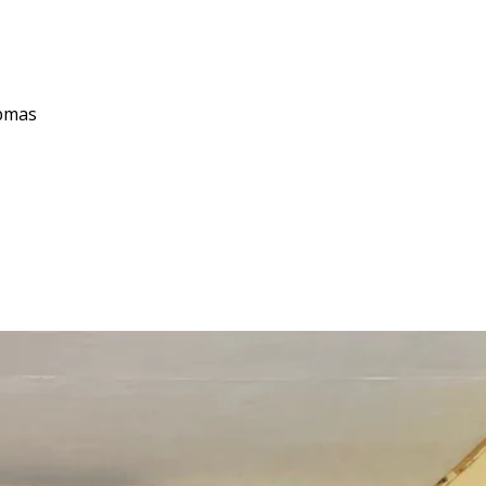
ibmas