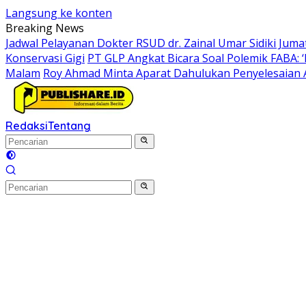
Langsung ke konten
Breaking News
Jadwal Pelayanan Dokter RSUD dr. Zainal Umar Sidiki Juma
Konservasi Gigi
PT GLP Angkat Bicara Soal Polemik FABA:
Malam
Roy Ahmad Minta Aparat Dahulukan Penyelesaian 
Redaksi
Tentang