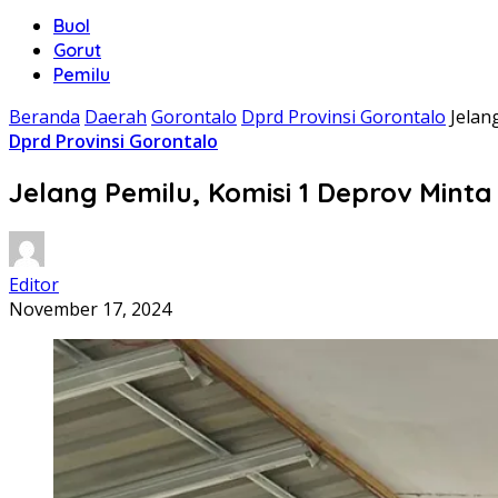
Buol
Gorut
Pemilu
Beranda
Daerah
Gorontalo
Dprd Provinsi Gorontalo
Jelan
Dprd Provinsi Gorontalo
Jelang Pemilu, Komisi 1 Deprov Min
Editor
November 17, 2024