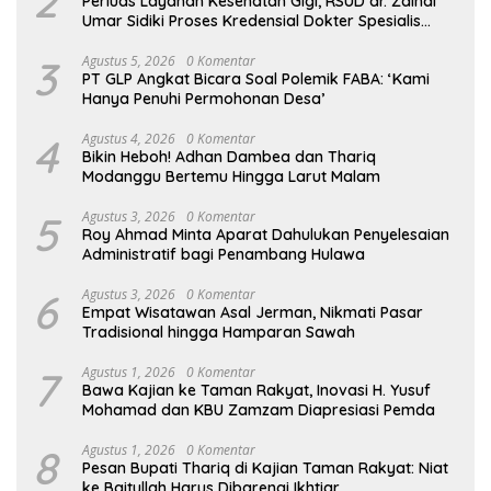
2
Perluas Layanan Kesehatan Gigi, RSUD dr. Zainal
Umar Sidiki Proses Kredensial Dokter Spesialis
Konservasi Gigi
3
Agustus 5, 2026
0 Komentar
PT GLP Angkat Bicara Soal Polemik FABA: ‘Kami
Hanya Penuhi Permohonan Desa’
4
Agustus 4, 2026
0 Komentar
Bikin Heboh! Adhan Dambea dan Thariq
Modanggu Bertemu Hingga Larut Malam
5
Agustus 3, 2026
0 Komentar
Roy Ahmad Minta Aparat Dahulukan Penyelesaian
Administratif bagi Penambang Hulawa
6
Agustus 3, 2026
0 Komentar
Empat Wisatawan Asal Jerman, Nikmati Pasar
Tradisional hingga Hamparan Sawah
7
Agustus 1, 2026
0 Komentar
Bawa Kajian ke Taman Rakyat, Inovasi H. Yusuf
Mohamad dan KBU Zamzam Diapresiasi Pemda
8
Agustus 1, 2026
0 Komentar
Pesan Bupati Thariq di Kajian Taman Rakyat: Niat
ke Baitullah Harus Dibarengi Ikhtiar