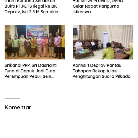
Ilham Kuntono Serahkan
Hut ke-24 Provinsi, DPRD
Bukti PT.PETS Ilegal ke BK
Gelar Rapat Paripurna
Deprov, Isu 2,5 M Semakin
Istimewa
Dekat
Srikandi PPP, Sri Dasrianti
Komisi 1 Deprov Pantau
Tuna di Dapuk Jadi Duta
Tahapan Rekapitulasi
Perempuan Peduli Seni
Penghitungan Suara Pilkada
Budaya
Gorut
Komentar