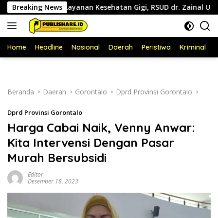
Langsung
Perluas Layanan Kesehatan Gigi, RSUD dr. Zainal Umar Sidiki Pros
Breaking News
ke
konten
Home
Headline
Nasional
Daerah
Peristiwa
Kriminal
P
Beranda
Daerah
Gorontalo
Dprd Provinsi Gorontalo
Dprd Provinsi Gorontalo
Harga Cabai Naik, Venny Anwar:
Kita Intervensi Dengan Pasar
Murah Bersubsidi
Editor
Desember 18, 2023