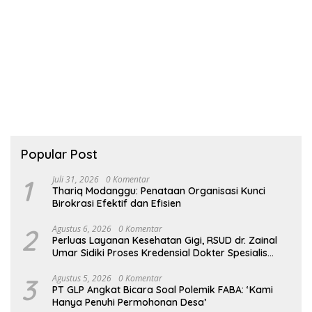
Popular Post
1
Juli 31, 2026
0 Komentar
Thariq Modanggu: Penataan Organisasi Kunci
Birokrasi Efektif dan Efisien
2
Agustus 6, 2026
0 Komentar
Perluas Layanan Kesehatan Gigi, RSUD dr. Zainal
Umar Sidiki Proses Kredensial Dokter Spesialis
Konservasi Gigi
3
Agustus 5, 2026
0 Komentar
PT GLP Angkat Bicara Soal Polemik FABA: ‘Kami
Hanya Penuhi Permohonan Desa’