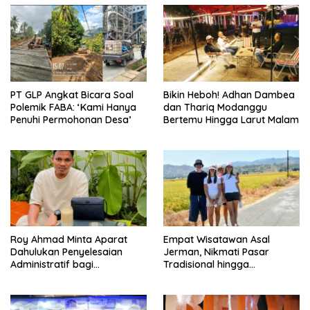
PT GLP Angkat Bicara Soal
Bikin Heboh! Adhan Dambea
Polemik FABA: ‘Kami Hanya
dan Thariq Modanggu
Penuhi Permohonan Desa’
Bertemu Hingga Larut Malam
Roy Ahmad Minta Aparat
Empat Wisatawan Asal
Dahulukan Penyelesaian
Jerman, Nikmati Pasar
Administratif bagi
Tradisional hingga
Penambang Hulawa
Hamparan Sawah