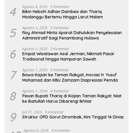
4
Agustus 4, 2026
0 Komentar
Bikin Heboh! Adhan Dambea dan Thariq
Modanggu Bertemu Hingga Larut Malam
5
Agustus 3, 2026
0 Komentar
Roy Ahmad Minta Aparat Dahulukan Penyelesaian
Administratif bagi Penambang Hulawa
6
Agustus 3, 2026
0 Komentar
Empat Wisatawan Asal Jerman, Nikmati Pasar
Tradisional hingga Hamparan Sawah
7
Agustus 1, 2026
0 Komentar
Bawa Kajian ke Taman Rakyat, Inovasi H. Yusuf
Mohamad dan KBU Zamzam Diapresiasi Pemda
8
Agustus 1, 2026
0 Komentar
Pesan Bupati Thariq di Kajian Taman Rakyat: Niat
ke Baitullah Harus Dibarengi Ikhtiar
9
Juli 31, 2026
0 Komentar
Struktur OPD Gorut Dirombak, Kini Tinggal 14 Dinas
Agustus 6, 2026
0 Komentar