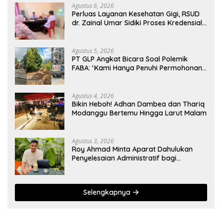
Agustus 6, 2026
Perluas Layanan Kesehatan Gigi, RSUD
dr. Zainal Umar Sidiki Proses Kredensial
Dokter Spesialis Konservasi Gigi
Agustus 5, 2026
PT GLP Angkat Bicara Soal Polemik
FABA: ‘Kami Hanya Penuhi Permohonan
Desa’
Agustus 4, 2026
Bikin Heboh! Adhan Dambea dan Thariq
Modanggu Bertemu Hingga Larut Malam
Agustus 3, 2026
Roy Ahmad Minta Aparat Dahulukan
Penyelesaian Administratif bagi
Penambang Hulawa
Selengkapnya