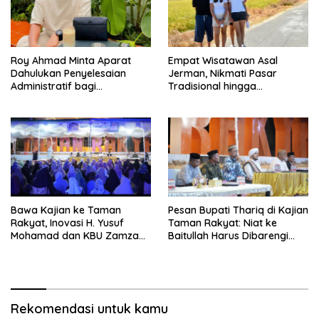
Roy Ahmad Minta Aparat
Empat Wisatawan Asal
Dahulukan Penyelesaian
Jerman, Nikmati Pasar
Administratif bagi
Tradisional hingga
Penambang Hulawa
Hamparan Sawah
Bawa Kajian ke Taman
Pesan Bupati Thariq di Kajian
Rakyat, Inovasi H. Yusuf
Taman Rakyat: Niat ke
Mohamad dan KBU Zamzam
Baitullah Harus Dibarengi
Diapresiasi Pemda
Ikhtiar
Rekomendasi untuk kamu