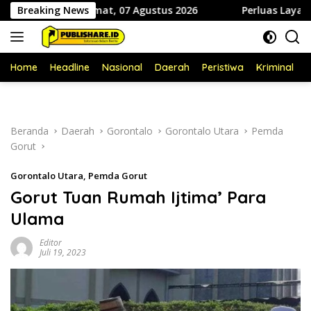
Langsung
idiki Jumat, 07 Agustus 2026
Breaking News
Perluas Layanan Kesehatan
ke
konten
Home
Headline
Nasional
Daerah
Peristiwa
Kriminal
P
Beranda
Daerah
Gorontalo
Gorontalo Utara
Pemda
Gorut
Gorontalo Utara
,
Pemda Gorut
Gorut Tuan Rumah Ijtima’ Para
Ulama
Editor
Juli 19, 2023