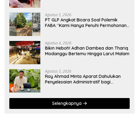
Dokter Spesialis Konservasi Gigi
Agustus 5, 2026
PT GLP Angkat Bicara Soal Polemik
FABA: ‘Kami Hanya Penuhi Permohonan
Desa’
Agustus 4, 2026
Bikin Heboh! Adhan Dambea dan Thariq
Modanggu Bertemu Hingga Larut Malam
Agustus 3, 2026
Roy Ahmad Minta Aparat Dahulukan
Penyelesaian Administratif bagi
Penambang Hulawa
Selengkapnya