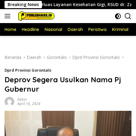
Langsung
Breaking News
Perluas Layanan Kesehatan Gigi, RSUD dr. Zainal Umar Sidik
ke
konten
Home
Headline
Nasional
Daerah
Peristiwa
Kriminal
P
Beranda
Daerah
Gorontalo
Dprd Provinsi Gorontalo
Dprd Provinsi Gorontalo
Deprov Segera Usulkan Nama Pj
Gubernur
Editor
April 16, 2024