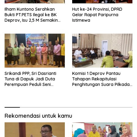
Ilham Kuntono Serahkan
Hut ke-24 Provinsi, DPRD
Bukti PT.PETS Ilegal ke BK
Gelar Rapat Paripurna
Deprov, Isu 2,5 M Semakin
Istimewa
Dekat
Srikandi PPP, Sri Dasrianti
Komisi 1 Deprov Pantau
Tuna di Dapuk Jadi Duta
Tahapan Rekapitulasi
Perempuan Peduli Seni
Penghitungan Suara Pilkada
Budaya
Gorut
Rekomendasi untuk kamu