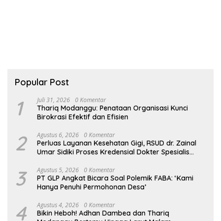
Popular Post
1
Juli 31, 2026
0 Komentar
Thariq Modanggu: Penataan Organisasi Kunci
Birokrasi Efektif dan Efisien
2
Agustus 6, 2026
0 Komentar
Perluas Layanan Kesehatan Gigi, RSUD dr. Zainal
Umar Sidiki Proses Kredensial Dokter Spesialis
Konservasi Gigi
3
Agustus 5, 2026
0 Komentar
PT GLP Angkat Bicara Soal Polemik FABA: ‘Kami
Hanya Penuhi Permohonan Desa’
4
Agustus 4, 2026
0 Komentar
Bikin Heboh! Adhan Dambea dan Thariq