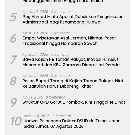
Modanggu Bertemu Hingga Larut Malam
5
Agustus 3, 2026
0 Komentar
Roy Ahmad Minta Aparat Dahulukan Penyelesaian
Administratif bagi Penambang Hulawa
6
Agustus 3, 2026
0 Komentar
Empat Wisatawan Asal Jerman, Nikmati Pasar
Tradisional hingga Hamparan Sawah
7
Agustus 1, 2026
0 Komentar
Bawa Kajian ke Taman Rakyat, Inovasi H. Yusuf
Mohamad dan KBU Zamzam Diapresiasi Pemda
8
Agustus 1, 2026
0 Komentar
Pesan Bupati Thariq di Kajian Taman Rakyat: Niat
ke Baitullah Harus Dibarengi Ikhtiar
9
Juli 31, 2026
0 Komentar
Struktur OPD Gorut Dirombak, Kini Tinggal 14 Dinas
10
Agustus 6, 2026
0 Komentar
Jadwal Pelayanan Dokter RSUD dr. Zainal Umar
Sidiki Jumat, 07 Agustus 2026