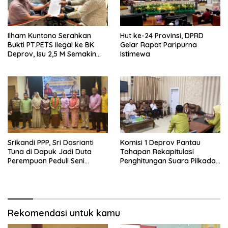
Ilham Kuntono Serahkan
Hut ke-24 Provinsi, DPRD
Bukti PT.PETS Ilegal ke BK
Gelar Rapat Paripurna
Deprov, Isu 2,5 M Semakin
Istimewa
Dekat
Srikandi PPP, Sri Dasrianti
Komisi 1 Deprov Pantau
Tuna di Dapuk Jadi Duta
Tahapan Rekapitulasi
Perempuan Peduli Seni
Penghitungan Suara Pilkada
Budaya
Gorut
Rekomendasi untuk kamu