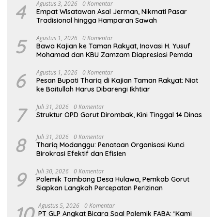
4
Agustus 3, 2026
0 Komentar
Empat Wisatawan Asal Jerman, Nikmati Pasar
Tradisional hingga Hamparan Sawah
5
Agustus 1, 2026
0 Komentar
Bawa Kajian ke Taman Rakyat, Inovasi H. Yusuf
Mohamad dan KBU Zamzam Diapresiasi Pemda
6
Agustus 1, 2026
0 Komentar
Pesan Bupati Thariq di Kajian Taman Rakyat: Niat
ke Baitullah Harus Dibarengi Ikhtiar
7
Juli 31, 2026
0 Komentar
Struktur OPD Gorut Dirombak, Kini Tinggal 14 Dinas
8
Juli 31, 2026
0 Komentar
Thariq Modanggu: Penataan Organisasi Kunci
Birokrasi Efektif dan Efisien
9
Juli 30, 2026
0 Komentar
Polemik Tambang Desa Hulawa, Pemkab Gorut
Siapkan Langkah Percepatan Perizinan
10
Agustus 5, 2026
0 Komentar
PT GLP Angkat Bicara Soal Polemik FABA: ‘Kami