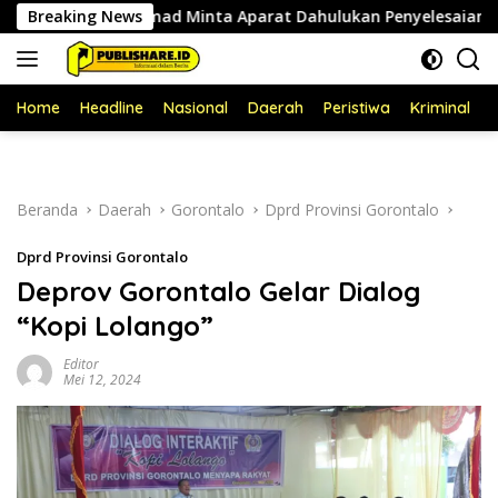
Langsung
Roy Ahmad Minta Aparat Dahulukan Penyelesaian Administrat
Breaking News
ke
konten
Home
Headline
Nasional
Daerah
Peristiwa
Kriminal
P
Beranda
Daerah
Gorontalo
Dprd Provinsi Gorontalo
Dprd Provinsi Gorontalo
Deprov Gorontalo Gelar Dialog
“Kopi Lolango”
Editor
Mei 12, 2024