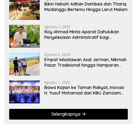
Bikin Heboh! Adhan Dambea dan Thariq
Modanggu Bertemu Hingga Larut Malam
Agustus 3, 2026
Roy Ahmad Minta Aparat Dahulukan
Penyelesaian Administratif bagi
Penambang Hulawa
Agustus 3, 2026
Empat Wisatawan Asal Jerman, Nikmati
Pasar Tradisional hingga Hamparan
Sawah
Agustus 1, 2026
Bawa Kajian ke Taman Rakyat, Inovasi
H. Yusuf Mohamad dan KBU Zamzam
Diapresiasi Pemda
Selengkapnya