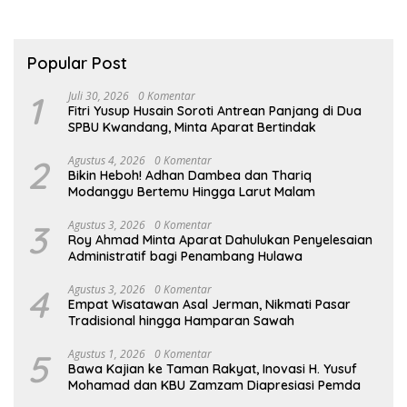
Popular Post
1
Juli 30, 2026
0 Komentar
Fitri Yusup Husain Soroti Antrean Panjang di Dua
SPBU Kwandang, Minta Aparat Bertindak
2
Agustus 4, 2026
0 Komentar
Bikin Heboh! Adhan Dambea dan Thariq
Modanggu Bertemu Hingga Larut Malam
3
Agustus 3, 2026
0 Komentar
Roy Ahmad Minta Aparat Dahulukan Penyelesaian
Administratif bagi Penambang Hulawa
4
Agustus 3, 2026
0 Komentar
Empat Wisatawan Asal Jerman, Nikmati Pasar
Tradisional hingga Hamparan Sawah
5
Agustus 1, 2026
0 Komentar
Bawa Kajian ke Taman Rakyat, Inovasi H. Yusuf
Mohamad dan KBU Zamzam Diapresiasi Pemda