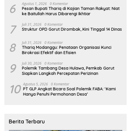
6
Agustus 1, 2026
0 Komentar
Pesan Bupati Thariq di Kajian Taman Rakyat: Niat
ke Baitullah Harus Dibarengi Ikhtiar
7
Juli 31, 2026
0 Komentar
Struktur OPD Gorut Dirombak, Kini Tinggal 14 Dinas
8
Juli 31, 2026
0 Komentar
Thariq Modanggu: Penataan Organisasi Kunci
Birokrasi Efektif dan Efisien
9
Juli 30, 2026
0 Komentar
Polemik Tambang Desa Hulawa, Pemkab Gorut
Siapkan Langkah Percepatan Perizinan
10
Agustus 5, 2026
0 Komentar
PT GLP Angkat Bicara Soal Polemik FABA: ‘Kami
Hanya Penuhi Permohonan Desa’
Berita Terbaru