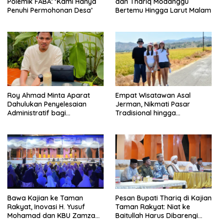
Polemik FABA: ‘Kami Hanya
dan Thariq Modanggu
Penuhi Permohonan Desa’
Bertemu Hingga Larut Malam
Roy Ahmad Minta Aparat
Empat Wisatawan Asal
Dahulukan Penyelesaian
Jerman, Nikmati Pasar
Administratif bagi
Tradisional hingga
Penambang Hulawa
Hamparan Sawah
Bawa Kajian ke Taman
Pesan Bupati Thariq di Kajian
Rakyat, Inovasi H. Yusuf
Taman Rakyat: Niat ke
Mohamad dan KBU Zamzam
Baitullah Harus Dibarengi