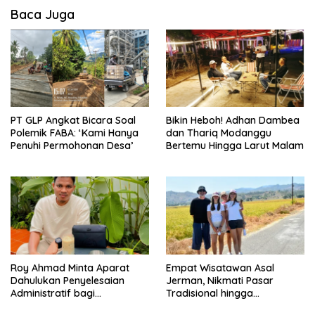
Baca Juga
PT GLP Angkat Bicara Soal
Bikin Heboh! Adhan Dambea
Polemik FABA: ‘Kami Hanya
dan Thariq Modanggu
Penuhi Permohonan Desa’
Bertemu Hingga Larut Malam
Roy Ahmad Minta Aparat
Empat Wisatawan Asal
Dahulukan Penyelesaian
Jerman, Nikmati Pasar
Administratif bagi
Tradisional hingga
Penambang Hulawa
Hamparan Sawah