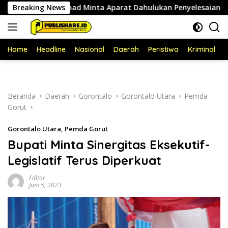
Langsung
oy Ahmad Minta Aparat Dahulukan Penyelesaian Administrati
Breaking News
ke
konten
Home
Headline
Nasional
Daerah
Peristiwa
Kriminal
P
Beranda
Daerah
Gorontalo
Gorontalo Utara
Pemda
Gorut
Gorontalo Utara
,
Pemda Gorut
Bupati Minta Sinergitas Eksekutif-
Legislatif Terus Diperkuat
Editor
Juni 5, 2023