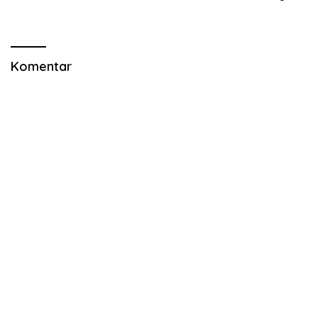
Diapresiasi Pemda
Ikhtiar
Komentar