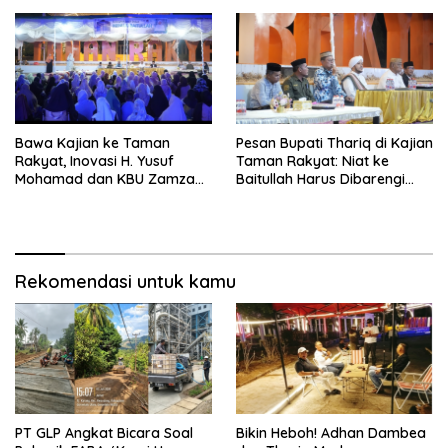
Bawa Kajian ke Taman
Pesan Bupati Thariq di Kajian
Rakyat, Inovasi H. Yusuf
Taman Rakyat: Niat ke
Mohamad dan KBU Zamzam
Baitullah Harus Dibarengi
Diapresiasi Pemda
Ikhtiar
Rekomendasi untuk kamu
PT GLP Angkat Bicara Soal
Bikin Heboh! Adhan Dambea