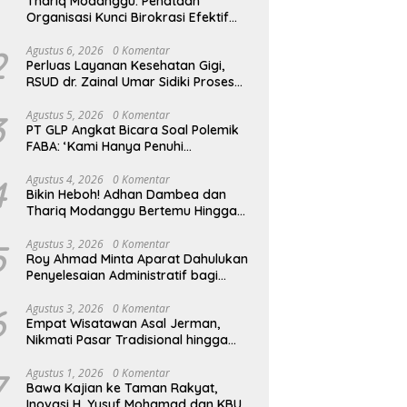
Thariq Modanggu: Penataan
Organisasi Kunci Birokrasi Efektif
dan Efisien
2
Agustus 6, 2026
0 Komentar
Perluas Layanan Kesehatan Gigi,
RSUD dr. Zainal Umar Sidiki Proses
Kredensial Dokter Spesialis
Konservasi Gigi
3
Agustus 5, 2026
0 Komentar
PT GLP Angkat Bicara Soal Polemik
FABA: ‘Kami Hanya Penuhi
Permohonan Desa’
4
Agustus 4, 2026
0 Komentar
Bikin Heboh! Adhan Dambea dan
Thariq Modanggu Bertemu Hingga
Larut Malam
5
Agustus 3, 2026
0 Komentar
Roy Ahmad Minta Aparat Dahulukan
Penyelesaian Administratif bagi
Penambang Hulawa
6
Agustus 3, 2026
0 Komentar
Empat Wisatawan Asal Jerman,
Nikmati Pasar Tradisional hingga
Hamparan Sawah
7
Agustus 1, 2026
0 Komentar
Bawa Kajian ke Taman Rakyat,
Inovasi H. Yusuf Mohamad dan KBU