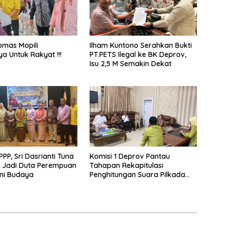
omas Mopili
Ilham Kuntono Serahkan Bukti
ya Untuk Rakyat !!!
PT.PETS Ilegal ke BK Deprov,
Isu 2,5 M Semakin Dekat
PPP, Sri Dasrianti Tuna
Komisi 1 Deprov Pantau
 Jadi Duta Perempuan
Tahapan Rekapitulasi
eni Budaya
Penghitungan Suara Pilkada
Gorut