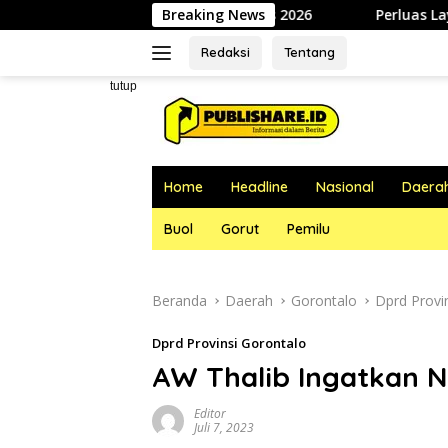
Langsung
 Jumat, 07 Agustus 2026
Breaking News
Perluas Layanan Kesehatan Gigi,
ke
konten
Redaksi
Tentang
tutup
Home
Headline
Nasional
Daera
Buol
Gorut
Pemilu
Beranda
Daerah
Gorontalo
Dprd Provi
Dprd Provinsi Gorontalo
AW Thalib Ingatkan N
Editor
Juli 7, 2023