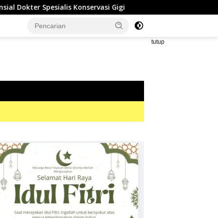
 Konservasi Gigi
PT GLP Angkat Bicara Soal Polemik FA
tutup