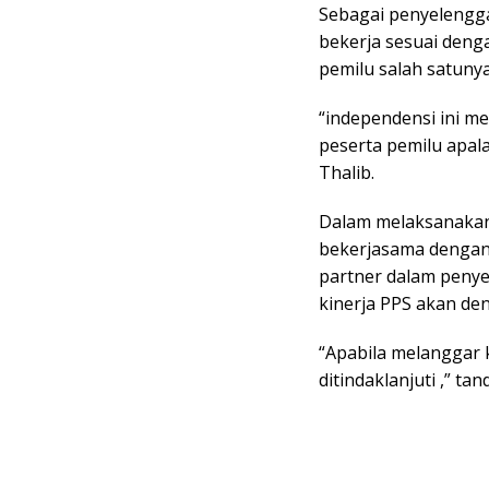
Sebagai penyelengga
bekerja sesuai deng
pemilu salah satuny
“independensi ini me
peserta pemilu apala
Thalib.
Dalam melaksanakan 
bekerjasama dengan 
partner dalam penye
kinerja PPS akan de
“Apabila melanggar 
ditindaklanjuti ,” tan