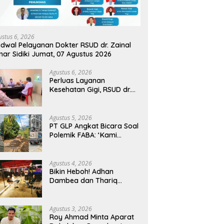
ustus 6, 2026
dwal Pelayanan Dokter RSUD dr. Zainal
ar Sidiki Jumat, 07 Agustus 2026
Agustus 6, 2026
Perluas Layanan
Kesehatan Gigi, RSUD dr.
Zainal Umar Sidiki Proses
Kredensial Dokter Spesialis
Konservasi Gigi
Agustus 5, 2026
PT GLP Angkat Bicara Soal
Polemik FABA: ‘Kami
Hanya Penuhi Permohonan
Desa’
Agustus 4, 2026
Bikin Heboh! Adhan
Dambea dan Thariq
Modanggu Bertemu
Hingga Larut Malam
Agustus 3, 2026
Roy Ahmad Minta Aparat