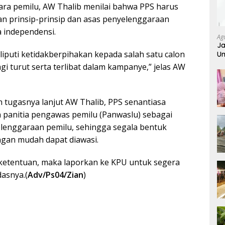
ra pemilu, AW Thalib menilai bahwa PPS harus
an prinsip-prinsip dan asas penyelenggaraan
a independensi.
Ag
Ja
liputi ketidakberpihakan kepada salah satu calon
Um
gi turut serta terlibat dalam kampanye,” jelas AW
tugasnya lanjut AW Thalib, PPS senantiasa
panitia pengawas pemilu (Panwaslu) sebagai
lenggaraan pemilu, sehingga segala bentuk
ngan mudah dapat diawasi.
ketentuan, maka laporkan ke KPU untuk segera
dasnya.(
Adv/Ps04/Zian
)