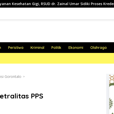
 RSUD dr. Zainal Umar Sidiki Proses Kredensial Dokter Spesialis
h
Peristiwa
Kriminal
Politik
Ekonomi
Olahraga
nsi Gorontalo
etralitas PPS