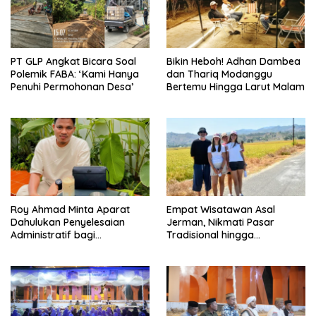
PT GLP Angkat Bicara Soal
Bikin Heboh! Adhan Dambea
Polemik FABA: ‘Kami Hanya
dan Thariq Modanggu
Penuhi Permohonan Desa’
Bertemu Hingga Larut Malam
Roy Ahmad Minta Aparat
Empat Wisatawan Asal
Dahulukan Penyelesaian
Jerman, Nikmati Pasar
Administratif bagi
Tradisional hingga
Penambang Hulawa
Hamparan Sawah