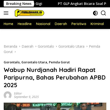
Langsung
servasi Gigi
Breaking News
PT GLP Angkat Bicara Soal Polemik FABA:
ke
konten
Home
Headline
Nasional
Daerah
Peristiwa
Kriminal
P
Beranda
Daerah
Gorontalo
Gorontalo Utara
Pemda
Gorut
Gorontalo
,
Gorontalo Utara
,
Pemda Gorut
Wabup Nurdjanah Hadiri Rapat
Paripurna, Bahas Perubahan APBD
2025
Editor
September 9, 2025