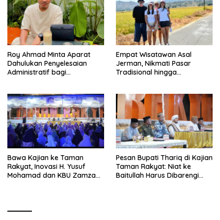
Roy Ahmad Minta Aparat
Empat Wisatawan Asal
Dahulukan Penyelesaian
Jerman, Nikmati Pasar
Administratif bagi
Tradisional hingga
Penambang Hulawa
Hamparan Sawah
Bawa Kajian ke Taman
Pesan Bupati Thariq di Kajian
Rakyat, Inovasi H. Yusuf
Taman Rakyat: Niat ke
Mohamad dan KBU Zamzam
Baitullah Harus Dibarengi
Diapresiasi Pemda
Ikhtiar