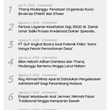
1
Juli 31, 2026
0 Komentar
Thariq Modanggu: Penataan Organisasi Kunci
Birokrasi Efektif dan Efisien
2
Agustus 6, 2026
0 Komentar
Perluas Layanan Kesehatan Gigi, RSUD dr. Zainal
Umar Sidiki Proses Kredensial Dokter Spesialis
Konservasi Gigi
3
Agustus 5, 2026
0 Komentar
PT GLP Angkat Bicara Soal Polemik FABA: ‘Kami
Hanya Penuhi Permohonan Desa’
4
Agustus 4, 2026
0 Komentar
Bikin Heboh! Adhan Dambea dan Thariq
Modanggu Bertemu Hingga Larut Malam
5
Agustus 3, 2026
0 Komentar
Roy Ahmad Minta Aparat Dahulukan Penyelesaian
Administratif bagi Penambang Hulawa
6
Agustus 3, 2026
0 Komentar
Empat Wisatawan Asal Jerman, Nikmati Pasar
Tradisional hingga Hamparan Sawah
Agustus 1, 2026
0 Komentar