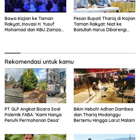
Bawa Kajian ke Taman
Pesan Bupati Thariq di Kajian
Rakyat, Inovasi H. Yusuf
Taman Rakyat: Niat ke
Mohamad dan KBU Zamzam
Baitullah Harus Dibarengi
Diapresiasi Pemda
Ikhtiar
Rekomendasi untuk kamu
PT GLP Angkat Bicara Soal
Bikin Heboh! Adhan Dambea
Polemik FABA: ‘Kami Hanya
dan Thariq Modanggu
Penuhi Permohonan Desa’
Bertemu Hingga Larut Malam