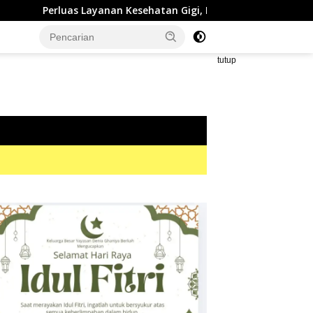
n Kesehatan Gigi, RSUD dr. Zainal Umar Sidiki Proses Kredensial
tutup