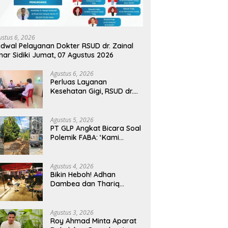
ustus 6, 2026
dwal Pelayanan Dokter RSUD dr. Zainal
ar Sidiki Jumat, 07 Agustus 2026
Agustus 6, 2026
Perluas Layanan
Kesehatan Gigi, RSUD dr.
Zainal Umar Sidiki Proses
Kredensial Dokter Spesialis
Konservasi Gigi
Agustus 5, 2026
PT GLP Angkat Bicara Soal
Polemik FABA: ‘Kami
Hanya Penuhi Permohonan
Desa’
Agustus 4, 2026
Bikin Heboh! Adhan
Dambea dan Thariq
Modanggu Bertemu
Hingga Larut Malam
Agustus 3, 2026
Roy Ahmad Minta Aparat