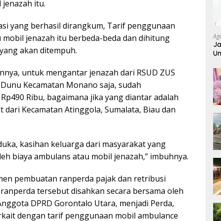
jenazah itu.
si yang berhasil dirangkum, Tarif penggunaan
Ag
 mobil jenazah itu berbeda-beda dan dihitung
Ja
 yang akan ditempuh.
Um
nya, untuk mengantar jenazah dari RSUD ZUS
 Dunu Kecamatan Monano saja, sudah
Rp490 Ribu, bagaimana jika yang diantar adalah
t dari Kecamatan Atinggola, Sumalata, Biau dan
uka, kasihan keluarga dari masyarakat yang
leh biaya ambulans atau mobil jenazah,” imbuhnya.
en pembuatan ranperda pajak dan retribusi
ranperda tersebut disahkan secara bersama oleh
Anggota DPRD Gorontalo Utara, menjadi Perda,
erkait dengan tarif penggunaan mobil ambulance