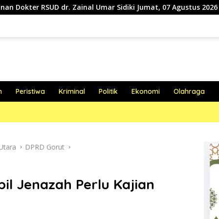
inal Umar Sidiki Jumat, 07 Agustus 2026
Perluas Layana
h
Peristiwa
Kriminal
Politik
Ekonomi
Olahraga
Utara
DPRD Gorut
il Jenazah Perlu Kajian