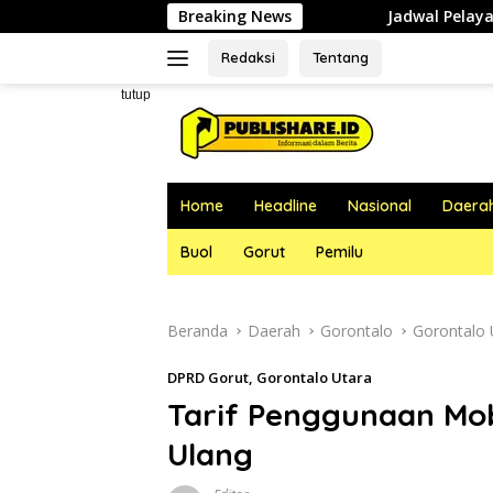
Langsung
Breaking News
Jadwal Pelayanan Dokter RSUD dr. Za
ke
konten
Redaksi
Tentang
tutup
Home
Headline
Nasional
Daera
Buol
Gorut
Pemilu
Beranda
Daerah
Gorontalo
Gorontalo 
DPRD Gorut
,
Gorontalo Utara
Tarif Penggunaan Mob
Ulang