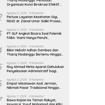
Thariq Modanggu: Penataan
Organisasi Kunci Birokrasi Efektif
dan Efisien
2
Agustus 6, 2026
0 Komentar
Perluas Layanan Kesehatan Gigi,
RSUD dr. Zainal Umar Sidiki Proses
Kredensial Dokter Spesialis
Konservasi Gigi
3
Agustus 5, 2026
0 Komentar
PT GLP Angkat Bicara Soal Polemik
FABA: ‘Kami Hanya Penuhi
Permohonan Desa’
4
Agustus 4, 2026
0 Komentar
Bikin Heboh! Adhan Dambea dan
Thariq Modanggu Bertemu Hingga
Larut Malam
5
Agustus 3, 2026
0 Komentar
Roy Ahmad Minta Aparat Dahulukan
Penyelesaian Administratif bagi
Penambang Hulawa
6
Agustus 3, 2026
0 Komentar
Empat Wisatawan Asal Jerman,
Nikmati Pasar Tradisional hingga
Hamparan Sawah
7
Agustus 1, 2026
0 Komentar
Bawa Kajian ke Taman Rakyat,
Inovasi H. Yusuf Mohamad dan KBU