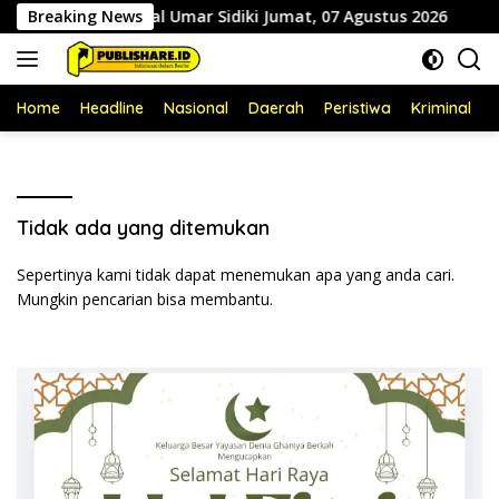
Langsung
 RSUD dr. Zainal Umar Sidiki Jumat, 07 Agustus 2026
Breaking News
P
ke
konten
Home
Headline
Nasional
Daerah
Peristiwa
Kriminal
P
Tidak ada yang ditemukan
Sepertinya kami tidak dapat menemukan apa yang anda cari.
Mungkin pencarian bisa membantu.