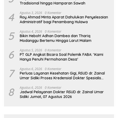
Tradisional hingga Hamparan Sawah
4
Agustus 3, 2026
0 Komentar
Roy Ahmad Minta Aparat Dahulukan Penyelesaian
Administratif bagi Penambang Hulawa
5
Agustus 4, 2026
0 Komentar
Bikin Heboh! Adhan Dambea dan Thariq
Modanggu Bertemu Hingga Larut Malam
6
Agustus 5, 2026
0 Komentar
PT GLP Angkat Bicara Soal Polemik FABA: ‘Kami
Hanya Penuhi Permohonan Desa’
7
Agustus 6, 2026
0 Komentar
Perluas Layanan Kesehatan Gigi, RSUD dr. Zainal
Umar Sidiki Proses Kredensial Dokter Spesialis
Konservasi Gigi
8
Agustus 6, 2026
0 Komentar
Jadwal Pelayanan Dokter RSUD dr. Zainal Umar
Sidiki Jumat, 07 Agustus 2026