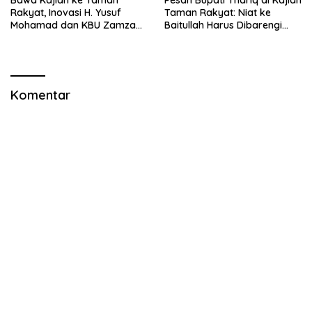
Bawa Kajian ke Taman
Pesan Bupati Thariq di Kajian
Rakyat, Inovasi H. Yusuf
Taman Rakyat: Niat ke
Mohamad dan KBU Zamzam
Baitullah Harus Dibarengi
Diapresiasi Pemda
Ikhtiar
Komentar