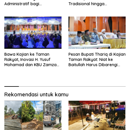
Administratif bagi
Tradisional hingga
Penambang Hulawa
Hamparan Sawah
Bawa Kajian ke Taman
Pesan Bupati Thariq di Kajian
Rakyat, Inovasi H. Yusuf
Taman Rakyat: Niat ke
Mohamad dan KBU Zamzam
Baitullah Harus Dibarengi
Diapresiasi Pemda
Ikhtiar
Rekomendasi untuk kamu