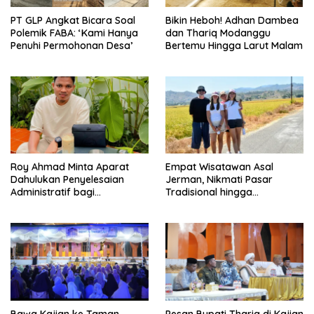
PT GLP Angkat Bicara Soal
Bikin Heboh! Adhan Dambea
Polemik FABA: ‘Kami Hanya
dan Thariq Modanggu
Penuhi Permohonan Desa’
Bertemu Hingga Larut Malam
Roy Ahmad Minta Aparat
Empat Wisatawan Asal
Dahulukan Penyelesaian
Jerman, Nikmati Pasar
Administratif bagi
Tradisional hingga
Penambang Hulawa
Hamparan Sawah