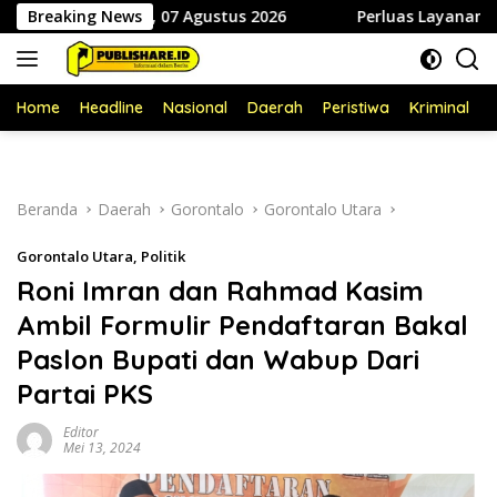
Langsung
 Jumat, 07 Agustus 2026
Breaking News
Perluas Layanan Kesehatan Gigi,
ke
konten
Home
Headline
Nasional
Daerah
Peristiwa
Kriminal
P
Beranda
Daerah
Gorontalo
Gorontalo Utara
Gorontalo Utara
,
Politik
Roni Imran dan Rahmad Kasim
Ambil Formulir Pendaftaran Bakal
Paslon Bupati dan Wabup Dari
Partai PKS
Editor
Mei 13, 2024