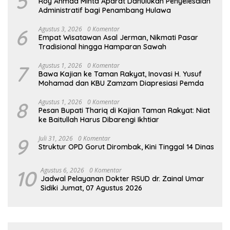
5
Roy Ahmad Minta Aparat Dahulukan Penyelesaian
Administratif bagi Penambang Hulawa
6
Agustus 3, 2026
0 Komentar
Empat Wisatawan Asal Jerman, Nikmati Pasar
Tradisional hingga Hamparan Sawah
7
Agustus 1, 2026
0 Komentar
Bawa Kajian ke Taman Rakyat, Inovasi H. Yusuf
Mohamad dan KBU Zamzam Diapresiasi Pemda
8
Agustus 1, 2026
0 Komentar
Pesan Bupati Thariq di Kajian Taman Rakyat: Niat
ke Baitullah Harus Dibarengi Ikhtiar
9
Juli 31, 2026
0 Komentar
Struktur OPD Gorut Dirombak, Kini Tinggal 14 Dinas
10
Agustus 6, 2026
0 Komentar
Jadwal Pelayanan Dokter RSUD dr. Zainal Umar
Sidiki Jumat, 07 Agustus 2026