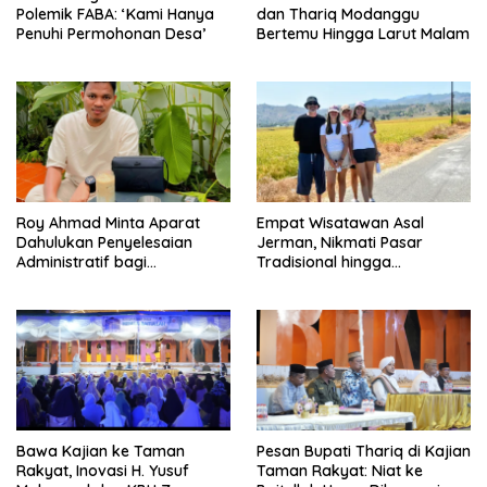
Polemik FABA: ‘Kami Hanya
dan Thariq Modanggu
Penuhi Permohonan Desa’
Bertemu Hingga Larut Malam
Roy Ahmad Minta Aparat
Empat Wisatawan Asal
Dahulukan Penyelesaian
Jerman, Nikmati Pasar
Administratif bagi
Tradisional hingga
Penambang Hulawa
Hamparan Sawah
Bawa Kajian ke Taman
Pesan Bupati Thariq di Kajian
Rakyat, Inovasi H. Yusuf
Taman Rakyat: Niat ke