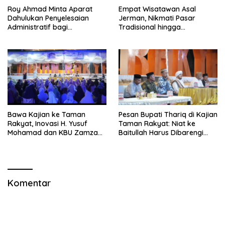
Roy Ahmad Minta Aparat
Empat Wisatawan Asal
Dahulukan Penyelesaian
Jerman, Nikmati Pasar
Administratif bagi
Tradisional hingga
Penambang Hulawa
Hamparan Sawah
Bawa Kajian ke Taman
Pesan Bupati Thariq di Kajian
Rakyat, Inovasi H. Yusuf
Taman Rakyat: Niat ke
Mohamad dan KBU Zamzam
Baitullah Harus Dibarengi
Diapresiasi Pemda
Ikhtiar
Komentar