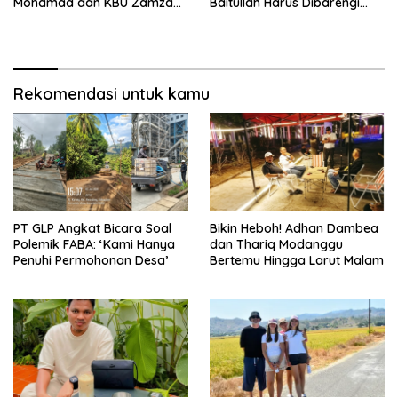
Mohamad dan KBU Zamzam
Baitullah Harus Dibarengi
Diapresiasi Pemda
Ikhtiar
Rekomendasi untuk kamu
PT GLP Angkat Bicara Soal
Bikin Heboh! Adhan Dambea
Polemik FABA: ‘Kami Hanya
dan Thariq Modanggu
Penuhi Permohonan Desa’
Bertemu Hingga Larut Malam