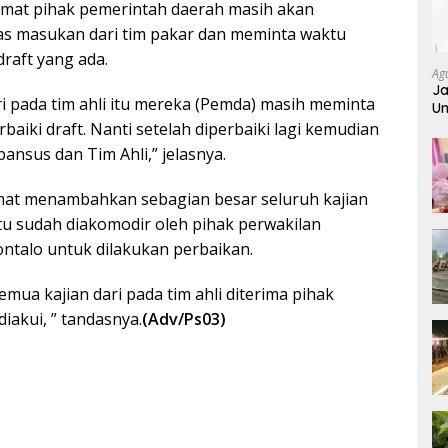
hmat pihak pemerintah daerah masih akan
as masukan dari tim pakar dan meminta waktu
raft yang ada.
Ag
Ja
ri pada tim ahli itu mereka (Pemda) masih meminta
Um
iki draft. Nanti setelah diperbaiki lagi kemudian
pansus dan Tim Ahli,” jelasnya.
mat menambahkan sebagian besar seluruh kajian
 itu sudah diakomodir oleh pihak perwakilan
alo untuk dilakukan perbaikan.
emua kajian dari pada tim ahli diterima pihak
akui, ” tandasnya.
(Adv/Ps03)