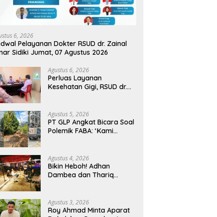
ustus 6, 2026
dwal Pelayanan Dokter RSUD dr. Zainal
ar Sidiki Jumat, 07 Agustus 2026
Agustus 6, 2026
Perluas Layanan
Kesehatan Gigi, RSUD dr.
Zainal Umar Sidiki Proses
Kredensial Dokter Spesialis
Konservasi Gigi
Agustus 5, 2026
PT GLP Angkat Bicara Soal
Polemik FABA: ‘Kami
Hanya Penuhi Permohonan
Desa’
Agustus 4, 2026
Bikin Heboh! Adhan
Dambea dan Thariq
Modanggu Bertemu
Hingga Larut Malam
Agustus 3, 2026
Roy Ahmad Minta Aparat