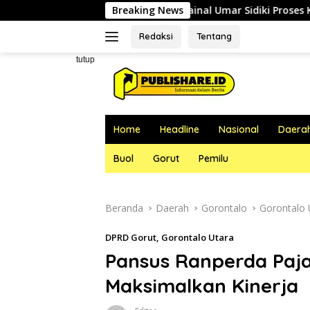
Langsung
tan Gigi, RSUD dr. Zainal Umar Sidiki Proses Kredensial Dokter 
Breaking News
ke
konten
Redaksi
Tentang
tutup
Home
Headline
Nasional
Daera
Buol
Gorut
Pemilu
Beranda
Daerah
Gorontalo
Gorontalo 
DPRD Gorut
,
Gorontalo Utara
Pansus Ranperda Paja
Maksimalkan Kinerja