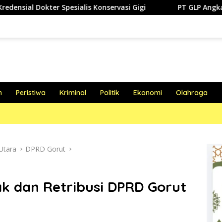
Spesialis Konservasi Gigi
PT GLP Angkat Bicara Soal Po
h
Peristiwa
Kriminal
Politik
Ekonomi
Olahraga
Utara
DPRD Gorut
k dan Retribusi DPRD Gorut