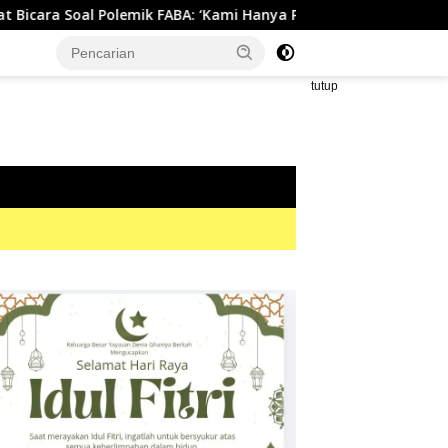
lemik FABA: ‘Kami Hanya Penuhi Permohonan Desa’
Biki
tutup