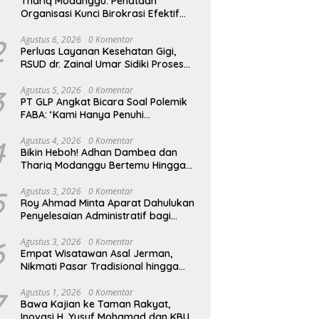
Thariq Modanggu: Penataan
Organisasi Kunci Birokrasi Efektif
dan Efisien
2
Agustus 6, 2026
0 Komentar
Perluas Layanan Kesehatan Gigi,
RSUD dr. Zainal Umar Sidiki Proses
Kredensial Dokter Spesialis
Konservasi Gigi
3
Agustus 5, 2026
0 Komentar
PT GLP Angkat Bicara Soal Polemik
FABA: ‘Kami Hanya Penuhi
Permohonan Desa’
4
Agustus 4, 2026
0 Komentar
Bikin Heboh! Adhan Dambea dan
Thariq Modanggu Bertemu Hingga
Larut Malam
5
Agustus 3, 2026
0 Komentar
Roy Ahmad Minta Aparat Dahulukan
Penyelesaian Administratif bagi
Penambang Hulawa
6
Agustus 3, 2026
0 Komentar
Empat Wisatawan Asal Jerman,
Nikmati Pasar Tradisional hingga
Hamparan Sawah
7
Agustus 1, 2026
0 Komentar
Bawa Kajian ke Taman Rakyat,
Inovasi H. Yusuf Mohamad dan KBU