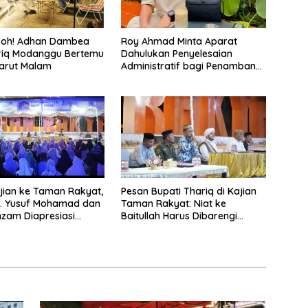
eboh! Adhan Dambea
Roy Ahmad Minta Aparat
riq Modanggu Bertemu
Dahulukan Penyelesaian
arut Malam
Administratif bagi Penambang
Hulawa
ian ke Taman Rakyat,
Pesan Bupati Thariq di Kajian
H. Yusuf Mohamad dan
Taman Rakyat: Niat ke
zam Diapresiasi
Baitullah Harus Dibarengi
Ikhtiar