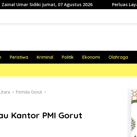
at, 07 Agustus 2026
Perluas Layanan Kesehatan Gigi, RSU
h
Peristiwa
Kriminal
Politik
Ekonomi
Olahraga
Utara
Pemda Gorut
au Kantor PMI Gorut