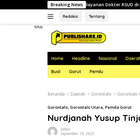
Langsung
Jadwal Pelayanan Dokter RSUD dr. Zainal Umar Sidiki Jum
Breaking News
ke
konten
Redaksi
Tentang
tutup
Home
Headline
Nasional
Daera
Buol
Gorut
Pemilu
Beranda
Daerah
Gorontalo
Gorontalo 
Gorontalo
,
Gorontalo Utara
,
Pemda Gorut
Nurdjanah Yusup Tinj
Editor
September 19, 2025