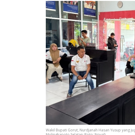
Wakil Bupati Gorut, Nurdjanah Hasan Yusup yang juga
Molingkapoto Selatan (Foto: Noval)