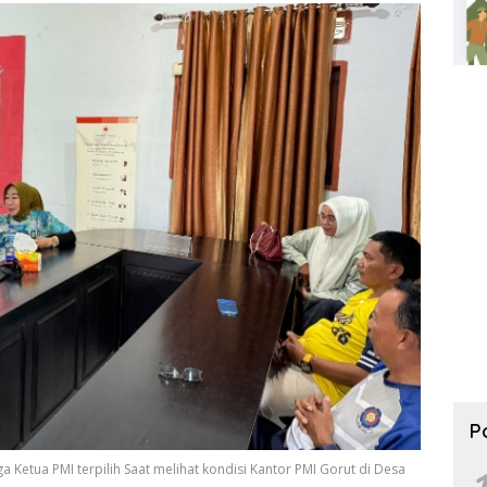
P
 Ketua PMI terpilih Saat melihat kondisi Kantor PMI Gorut di Desa