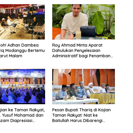
eboh! Adhan Dambea
Roy Ahmad Minta Aparat
riq Modanggu Bertemu
Dahulukan Penyelesaian
arut Malam
Administratif bagi Penambang
Hulawa
ian ke Taman Rakyat,
Pesan Bupati Thariq di Kajian
H. Yusuf Mohamad dan
Taman Rakyat: Niat ke
zam Diapresiasi
Baitullah Harus Dibarengi
Ikhtiar