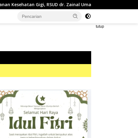
D dr. Zainal Umar Sidiki Proses Kredensial Dokter Spesialis Kons
tutup