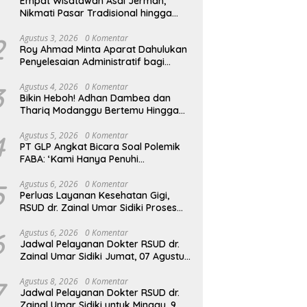
Empat Wisatawan Asal Jerman,
Nikmati Pasar Tradisional hingga
Hamparan Sawah
2
Agustus 3, 2026
0 Komentar
Roy Ahmad Minta Aparat Dahulukan
Penyelesaian Administratif bagi
Penambang Hulawa
3
Agustus 4, 2026
0 Komentar
Bikin Heboh! Adhan Dambea dan
Thariq Modanggu Bertemu Hingga
Larut Malam
4
Agustus 5, 2026
0 Komentar
PT GLP Angkat Bicara Soal Polemik
FABA: ‘Kami Hanya Penuhi
Permohonan Desa’
5
Agustus 6, 2026
0 Komentar
Perluas Layanan Kesehatan Gigi,
RSUD dr. Zainal Umar Sidiki Proses
Kredensial Dokter Spesialis
Konservasi Gigi
6
Agustus 6, 2026
0 Komentar
Jadwal Pelayanan Dokter RSUD dr.
Zainal Umar Sidiki Jumat, 07 Agustus
2026
7
Agustus 8, 2026
0 Komentar
Jadwal Pelayanan Dokter RSUD dr.
Zainal Umar Sidiki untuk Minggu, 9