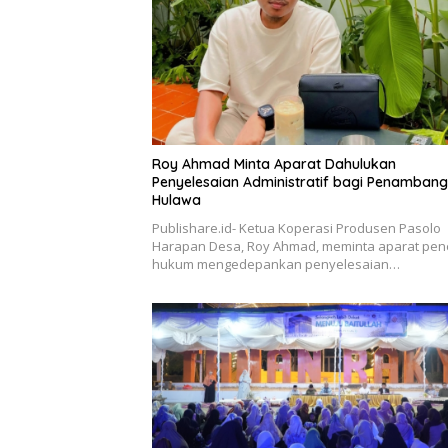
Roy Ahmad Minta Aparat Dahulukan
Penyelesaian Administratif bagi Penambang
Hulawa
Publishare.id- Ketua Koperasi Produsen Pasolo
Harapan Desa, Roy Ahmad, meminta aparat pe
hukum mengedepankan penyelesaian…