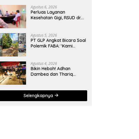
Agustus 6, 2026
Perluas Layanan
Kesehatan Gigi, RSUD dr.
Zainal Umar Sidiki Proses
Kredensial Dokter Spesialis
Konservasi Gigi
Agustus 5, 2026
PT GLP Angkat Bicara Soal
Polemik FABA: ‘Kami
Hanya Penuhi Permohonan
Desa’
Agustus 4, 2026
Bikin Heboh! Adhan
Dambea dan Thariq
Modanggu Bertemu
Hingga Larut Malam
Selengkapnya