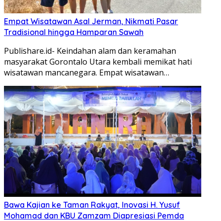
Empat Wisatawan Asal Jerman, Nikmati Pasar
Tradisional hingga Hamparan Sawah
Publishare.id- Keindahan alam dan keramahan
masyarakat Gorontalo Utara kembali memikat hati
wisatawan mancanegara. Empat wisatawan…
Bawa Kajian ke Taman Rakyat, Inovasi H. Yusuf
Mohamad dan KBU Zamzam Diapresiasi Pemda