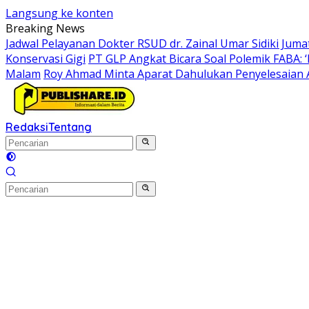
Langsung ke konten
Breaking News
Jadwal Pelayanan Dokter RSUD dr. Zainal Umar Sidiki Juma
Konservasi Gigi
PT GLP Angkat Bicara Soal Polemik FABA:
Malam
Roy Ahmad Minta Aparat Dahulukan Penyelesaian 
Redaksi
Tentang