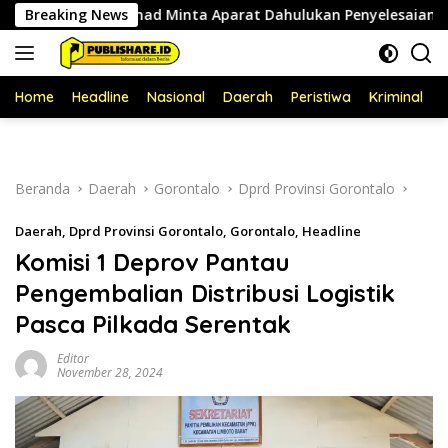
Langsung
y Ahmad Minta Aparat Dahulukan Penyelesaian Administratif
Breaking News
ke
konten
Home
Headline
Nasional
Daerah
Peristiwa
Kriminal
P
Beranda
Daerah
Gorontalo
Dprd Provinsi Gorontalo
Daerah
,
Dprd Provinsi Gorontalo
,
Gorontalo
,
Headline
Komisi 1 Deprov Pantau
Pengembalian Distribusi Logistik
Pasca Pilkada Serentak
Editor
November 28, 2024