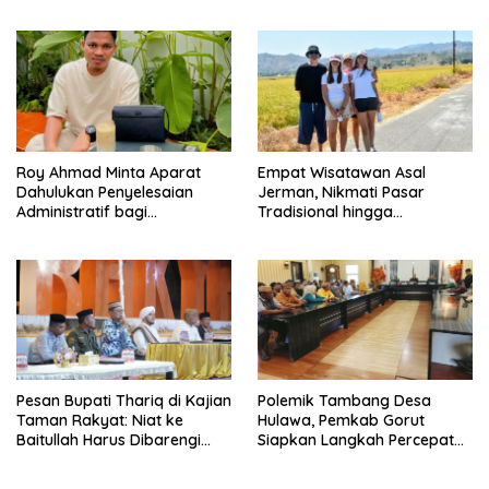
Roy Ahmad Minta Aparat
Empat Wisatawan Asal
Dahulukan Penyelesaian
Jerman, Nikmati Pasar
Administratif bagi
Tradisional hingga
Penambang Hulawa
Hamparan Sawah
Pesan Bupati Thariq di Kajian
Polemik Tambang Desa
Taman Rakyat: Niat ke
Hulawa, Pemkab Gorut
Baitullah Harus Dibarengi
Siapkan Langkah Percepatan
Ikhtiar
Perizinan