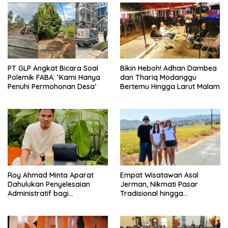
PT GLP Angkat Bicara Soal
Bikin Heboh! Adhan Dambea
Polemik FABA: ‘Kami Hanya
dan Thariq Modanggu
Penuhi Permohonan Desa’
Bertemu Hingga Larut Malam
Roy Ahmad Minta Aparat
Empat Wisatawan Asal
Dahulukan Penyelesaian
Jerman, Nikmati Pasar
Administratif bagi
Tradisional hingga
Penambang Hulawa
Hamparan Sawah