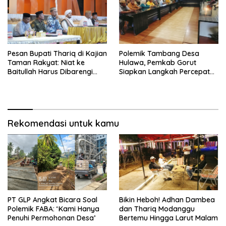
Pesan Bupati Thariq di Kajian
Polemik Tambang Desa
Taman Rakyat: Niat ke
Hulawa, Pemkab Gorut
Baitullah Harus Dibarengi
Siapkan Langkah Percepatan
Ikhtiar
Perizinan
Rekomendasi untuk kamu
PT GLP Angkat Bicara Soal
Bikin Heboh! Adhan Dambea
Polemik FABA: ‘Kami Hanya
dan Thariq Modanggu
Penuhi Permohonan Desa’
Bertemu Hingga Larut Malam