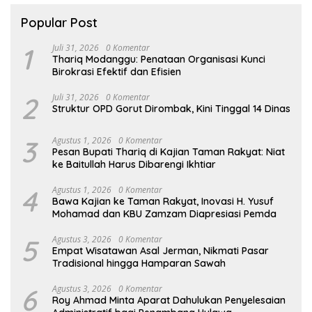
Popular Post
1
Juli 31, 2026
0 Komentar
Thariq Modanggu: Penataan Organisasi Kunci
Birokrasi Efektif dan Efisien
2
Juli 31, 2026
0 Komentar
Struktur OPD Gorut Dirombak, Kini Tinggal 14 Dinas
3
Agustus 1, 2026
0 Komentar
Pesan Bupati Thariq di Kajian Taman Rakyat: Niat
ke Baitullah Harus Dibarengi Ikhtiar
4
Agustus 1, 2026
0 Komentar
Bawa Kajian ke Taman Rakyat, Inovasi H. Yusuf
Mohamad dan KBU Zamzam Diapresiasi Pemda
5
Agustus 3, 2026
0 Komentar
Empat Wisatawan Asal Jerman, Nikmati Pasar
Tradisional hingga Hamparan Sawah
6
Agustus 3, 2026
0 Komentar
Roy Ahmad Minta Aparat Dahulukan Penyelesaian