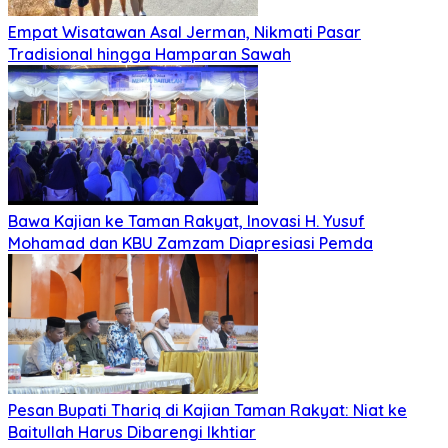
Empat Wisatawan Asal Jerman, Nikmati Pasar
Tradisional hingga Hamparan Sawah
Bawa Kajian ke Taman Rakyat, Inovasi H. Yusuf
Mohamad dan KBU Zamzam Diapresiasi Pemda
Pesan Bupati Thariq di Kajian Taman Rakyat: Niat ke
Baitullah Harus Dibarengi Ikhtiar