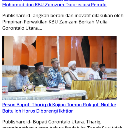
Mohamad dan KBU Zamzam Diapresiasi Pemda
Publishare.id- angkah berani dan inovatif dilakukan oleh
Pimpinan Perwakilan KBU Zamzam Berkah Mulia
Gorontalo Utara,…
Pesan Bupati Thariq di Kajian Taman Rakyat: Niat ke
Baitullah Harus Dibarengi Ikhtiar
Publishare.id- Bupati Gorontalo Utara, Thariq,
mengingatkan warga bahwa ibadah ke Tanah Suci tidak