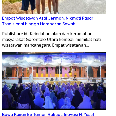
Empat Wisatawan Asal Jerman, Nikmati Pasar
Tradisional hingga Hamparan Sawah
Publishare.id- Keindahan alam dan keramahan
masyarakat Gorontalo Utara kembali memikat hati
wisatawan mancanegara. Empat wisatawan…
Bawa Kajian ke Taman Rakyat, Inovasi H. Yusuf