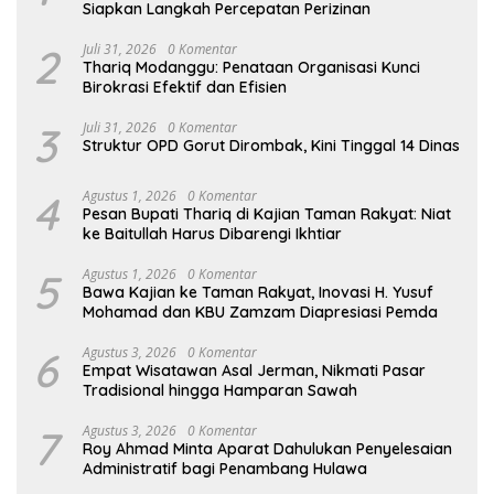
Siapkan Langkah Percepatan Perizinan
2
Juli 31, 2026
0 Komentar
Thariq Modanggu: Penataan Organisasi Kunci
Birokrasi Efektif dan Efisien
3
Juli 31, 2026
0 Komentar
Struktur OPD Gorut Dirombak, Kini Tinggal 14 Dinas
4
Agustus 1, 2026
0 Komentar
Pesan Bupati Thariq di Kajian Taman Rakyat: Niat
ke Baitullah Harus Dibarengi Ikhtiar
5
Agustus 1, 2026
0 Komentar
Bawa Kajian ke Taman Rakyat, Inovasi H. Yusuf
Mohamad dan KBU Zamzam Diapresiasi Pemda
6
Agustus 3, 2026
0 Komentar
Empat Wisatawan Asal Jerman, Nikmati Pasar
Tradisional hingga Hamparan Sawah
7
Agustus 3, 2026
0 Komentar
Roy Ahmad Minta Aparat Dahulukan Penyelesaian
Administratif bagi Penambang Hulawa