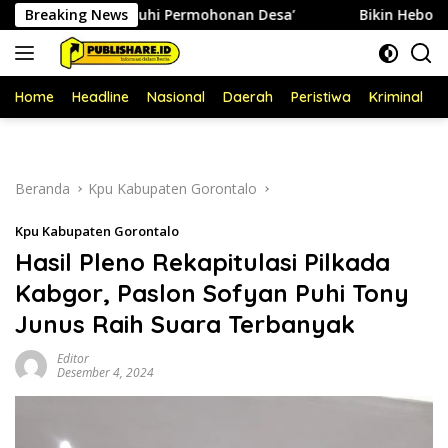
Langsung
 Hanya Penuhi Permohonan Desa’
Breaking News
Bikin Heboh! Adhan D
ke
konten
Home
Headline
Nasional
Daerah
Peristiwa
Kriminal
P
Beranda
Kpu Kabupaten Gorontalo
Kpu Kabupaten Gorontalo
Hasil Pleno Rekapitulasi Pilkada
Kabgor, Paslon Sofyan Puhi Tony
Junus Raih Suara Terbanyak
Editor
Desember 4, 2024