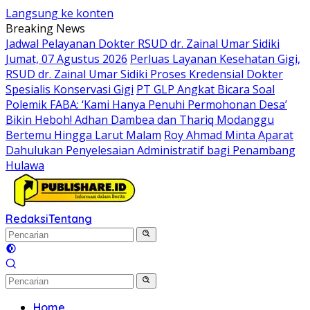
Langsung ke konten
Breaking News
Jadwal Pelayanan Dokter RSUD dr. Zainal Umar Sidiki
Jumat, 07 Agustus 2026
Perluas Layanan Kesehatan Gigi,
RSUD dr. Zainal Umar Sidiki Proses Kredensial Dokter
Spesialis Konservasi Gigi
PT GLP Angkat Bicara Soal
Polemik FABA: ‘Kami Hanya Penuhi Permohonan Desa’
Bikin Heboh! Adhan Dambea dan Thariq Modanggu
Bertemu Hingga Larut Malam
Roy Ahmad Minta Aparat
Dahulukan Penyelesaian Administratif bagi Penambang
Hulawa
Redaksi
Tentang
Home