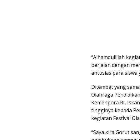
“Alhamdulillah kegia
berjalan dengan meri
antusias para siswa y
Ditempat yang sama 
Olahraga Pendidika
Kemenpora RI, Iskan
tingginya kepada P
kegiatan Festival Ol
“Saya kira Gorut san