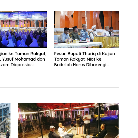
Hulawa
ian ke Taman Rakyat,
Pesan Bupati Thariq di Kajian
H. Yusuf Mohamad dan
Taman Rakyat: Niat ke
zam Diapresiasi
Baitullah Harus Dibarengi
Ikhtiar