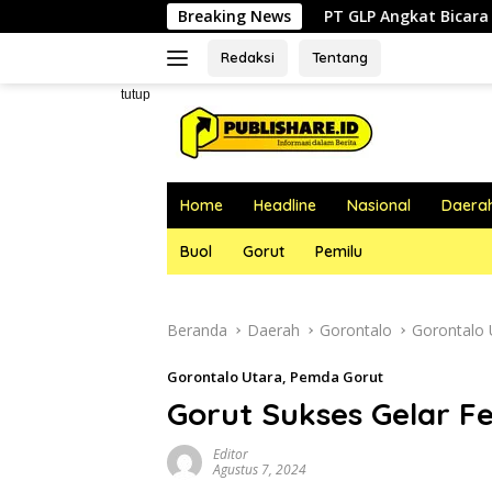
Langsung
PT GLP Angkat Bicara Soal Polemik FABA: ‘K
Breaking News
ke
konten
Redaksi
Tentang
tutup
Home
Headline
Nasional
Daera
Buol
Gorut
Pemilu
Beranda
Daerah
Gorontalo
Gorontalo 
Gorontalo Utara
,
Pemda Gorut
Gorut Sukses Gelar F
Editor
Agustus 7, 2024