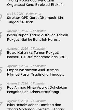
Thariq Modanggu: Penataan
Organisasi Kunci Birokrasi Efektif
dan Efisien
2
Juli 31, 2026
0 Komentar
Struktur OPD Gorut Dirombak, Kini
Tinggal 14 Dinas
3
Agustus 1, 2026
0 Komentar
Pesan Bupati Thariq di Kajian Taman
Rakyat: Niat ke Baitullah Harus
Dibarengi Ikhtiar
4
Agustus 1, 2026
0 Komentar
Bawa Kajian ke Taman Rakyat,
Inovasi H. Yusuf Mohamad dan KBU
Zamzam Diapresiasi Pemda
5
Agustus 3, 2026
0 Komentar
Empat Wisatawan Asal Jerman,
Nikmati Pasar Tradisional hingga
Hamparan Sawah
6
Agustus 3, 2026
0 Komentar
Roy Ahmad Minta Aparat Dahulukan
Penyelesaian Administratif bagi
Penambang Hulawa
7
Agustus 4, 2026
0 Komentar
Bikin Heboh! Adhan Dambea dan
Thariq Modanggu Bertemu Hingga