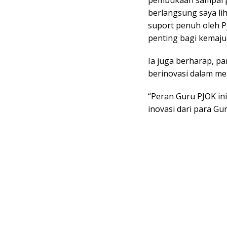
pembukaan sampai p
berlangsung saya li
suport penuh oleh Pj
penting bagi kemajua
Ia juga berharap, pa
berinovasi dalam me
“Peran Guru PJOK in
inovasi dari para G