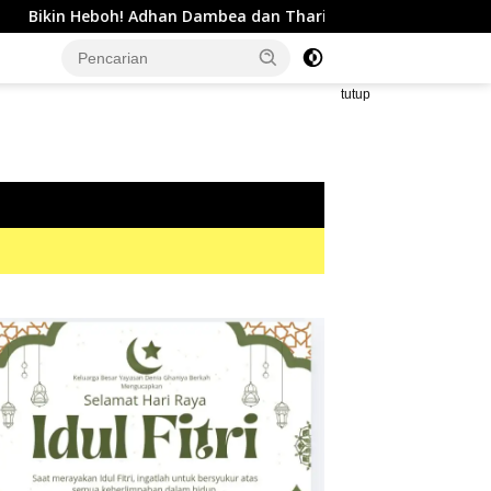
n Dambea dan Thariq Modanggu Bertemu Hingga Larut Malam
tutup