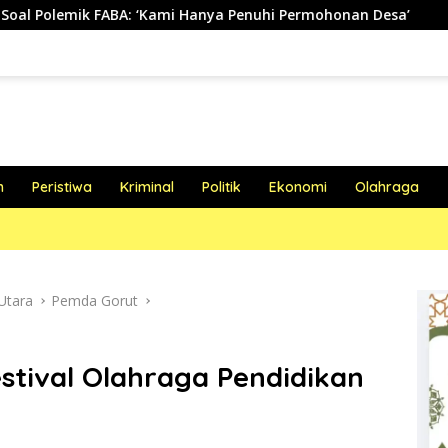
ami Hanya Penuhi Permohonan Desa’
Bikin Heboh! Adha
h
Peristiwa
Kriminal
Politik
Ekonomi
Olahraga
Utara
Pemda Gorut
estival Olahraga Pendidikan