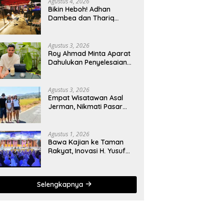
Agustus 4, 2026
Bikin Heboh! Adhan
Dambea dan Thariq
Modanggu Bertemu
Hingga Larut Malam
Agustus 3, 2026
Roy Ahmad Minta Aparat
Dahulukan Penyelesaian
Administratif bagi
Penambang Hulawa
Agustus 3, 2026
Empat Wisatawan Asal
Jerman, Nikmati Pasar
Tradisional hingga
Hamparan Sawah
Agustus 1, 2026
Bawa Kajian ke Taman
Rakyat, Inovasi H. Yusuf
Mohamad dan KBU
Zamzam Diapresiasi
Pemda
Selengkapnya