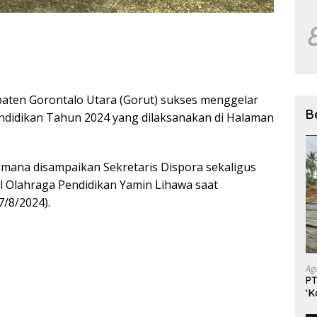
ten Gorontalo Utara (Gorut) sukses menggelar
B
endidikan Tahun 2024 yang dilaksanakan di Halaman
imana disampaikan Sekretaris Dispora sekaligus
al Olahraga Pendidikan Yamin Lihawa saat
7/8/2024).
Ag
PT
‘K